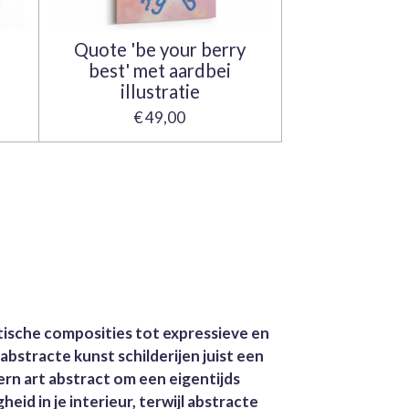
Quote 'be your berry
best' met aardbei
illustratie
€ 49,00
istische composities tot expressieve en
 abstracte kunst schilderijen juist een
rn art abstract om een eigentijds
eid in je interieur, terwijl abstracte