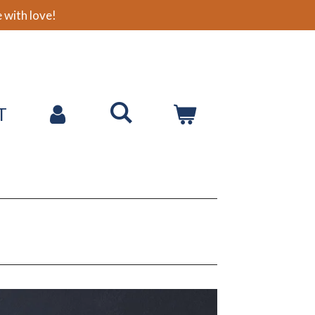
with love!
T