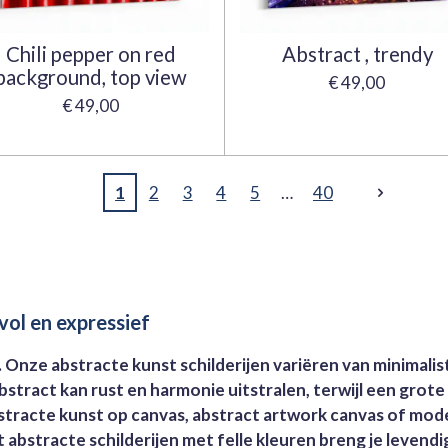
Chili pepper on red
Abstract , trendy
background, top view
€ 49,00
€ 49,00
1
2
3
4
5
40
lvol en expressief
ig. Onze abstracte kunst schilderijen variëren van minimal
abstract kan rust en harmonie uitstralen, terwijl een grote
stracte kunst op canvas, abstract artwork canvas of mode
abstracte schilderijen met felle kleuren breng je levendigh