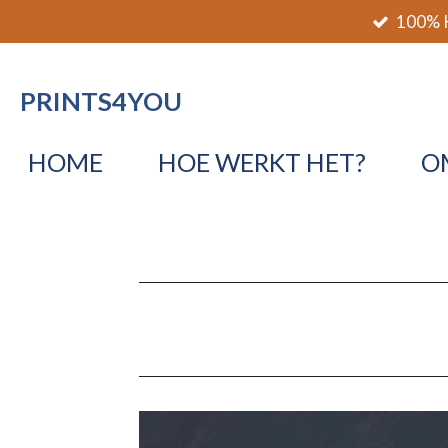
100% K
Ga
direct
naar
PRINTS4YOU
de
hoofdinhoud
HOME
HOE WERKT HET?
O