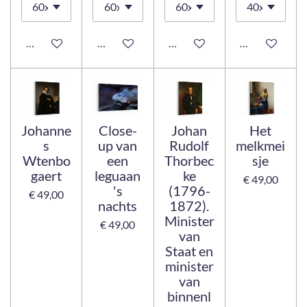
In winkelwagen
Bekijk details
Bekijk details
Bekijk details
Johanne
Close-
Johan
Het
s
up van
Rudolf
melkmei
Wtenbo
een
Thorbec
sje
gaert
leguaan
ke
€ 49,00
's
(1796-
€ 49,00
nachts
1872).
Minister
€ 49,00
van
Staat en
minister
van
binnenl