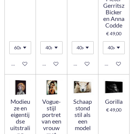
Gerritsz
Bicker
en Anna
Codde
€ 49,00
Bekijk details
Bekijk details
Bekijk details
Bekijk details
Modieu
Vogue-
Schaap
Gorilla
ze en
stijl
stond
€ 49,00
eigentij
portret
stil als
dse
van een
een
uitstrali
vrouw
model