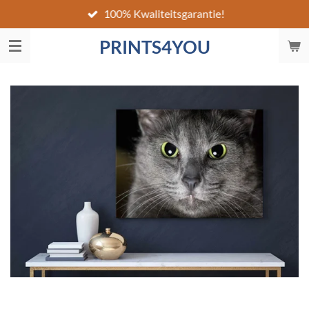
100% Kwaliteitsgarantie!
Ga
direct
PRINTS4YOU
naar
de
hoofdinhoud