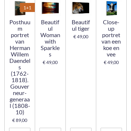
1+1
Posthuu
Beautif
Beautif
Close-
m
ul
ul tiger
up
portret
Woman
portret
€ 49,00
van
with
van een
Herman
Sparkle
koe en
Willem
s
vee
Daendel
€ 49,00
€ 49,00
s
(1762-
1818).
Gouver
neur-
generaa
l (1808-
10)
€ 89,00