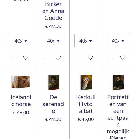
Bicker
en Anna
Codde
€ 49,00
Bekijk details
Bekijk details
Bekijk details
Bekijk details
Icelandi
De
Kerkuil
Portrett
c horse
serenad
(Tyto
en van
e
alba)
een
€ 49,00
echtpaa
€ 49,00
€ 49,00
r,
mogelijk
Pieter