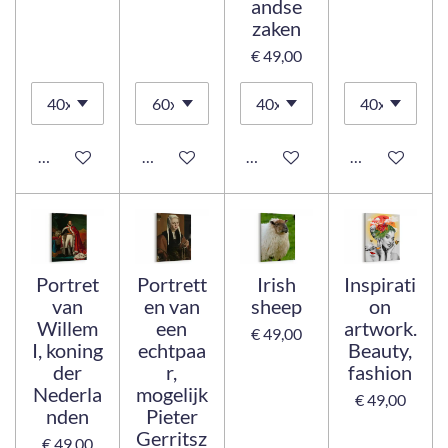
andse
zaken
€ 49,00
Bekijk details
Bekijk details
Bekijk details
Bekijk details
Portret
Portrett
Irish
Inspirati
van
en van
sheep
on
Willem
een
artwork.
€ 49,00
I, koning
echtpaa
Beauty,
der
r,
fashion
Nederla
mogelijk
€ 49,00
nden
Pieter
Gerritsz
€ 49,00