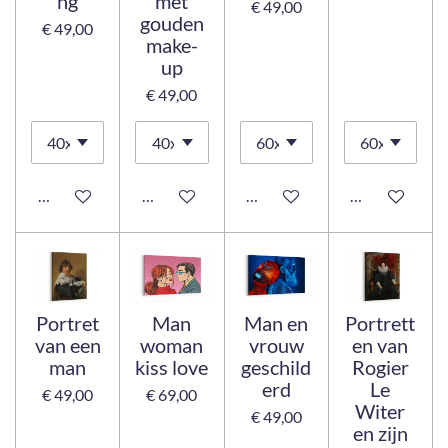
ng
met
€ 49,00
gouden
€ 49,00
make-
up
€ 49,00
Bekijk details
Bekijk details
Bekijk details
Bekijk details
Portret
Man
Man en
Portrett
van een
woman
vrouw
en van
man
kiss love
geschild
Rogier
erd
Le
€ 49,00
€ 69,00
Witer
€ 49,00
en zijn