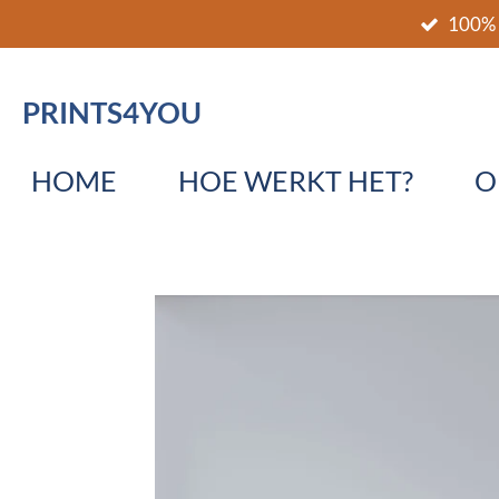
100% 
Ga
direct
naar
PRINTS4YOU
de
hoofdinhoud
HOME
HOE WERKT HET?
O