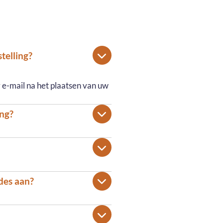
telling?
 e-mail na het plaatsen van uw
ing?
odes aan?