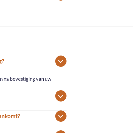
g?
en na bevestiging van uw
aankomt?