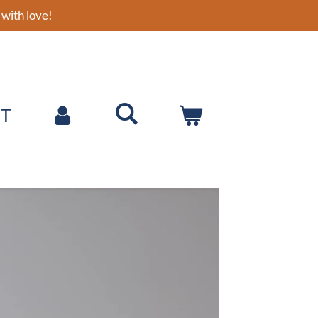
with love!
T