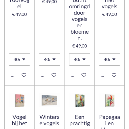
€ 49,00
el
omringd
vogels
door
€ 49,00
€ 49,00
vogels
en
bloeme
n.
€ 49,00
Bekijk details
Bekijk details
Bekijk details
Bekijk details
Vogel
Winters
Een
Papegaa
bij het
e vogels
prachtig
i en