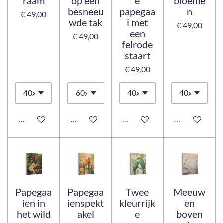
raam
op een
e
bloeme
besneeu
papegaa
n
€ 49,00
wde tak
i met
€ 49,00
een
€ 49,00
felrode
staart
€ 49,00
Bekijk details
Bekijk details
Bekijk details
Bekijk details
Papegaa
Papegaa
Twee
Meeuw
ien in
ienspekt
kleurrijk
en
het wild
akel
e
boven