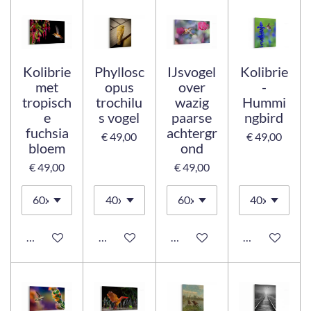
Kolibrie
Phyllosc
IJsvogel
Kolibrie
met
opus
over
-
tropisch
trochilu
wazig
Hummi
e
s vogel
paarse
ngbird
fuchsia
achtergr
€ 49,00
€ 49,00
bloem
ond
€ 49,00
€ 49,00
Bekijk details
Bekijk details
Bekijk details
Bekijk details