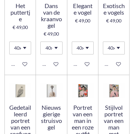
Het
Dans
Elegant
Exotisch
puttertj
van de
e vogel
e vogels
e
kraanvo
€ 49,00
€ 49,00
gel
€ 49,00
€ 49,00
In winkelwagen
Bekijk details
Bekijk details
Bekijk details
Gedetail
Nieuws
Portret
Stijlvol
leerd
gierige
van een
portret
portret
struisvo
man in
van een
van een
gel
een roze
man
roofvog
outfit
met