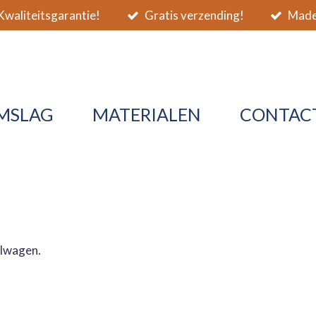
waliteitsgarantie!
Gratis verzending!
Made 
MSLAG
MATERIALEN
CONTAC
elwagen.