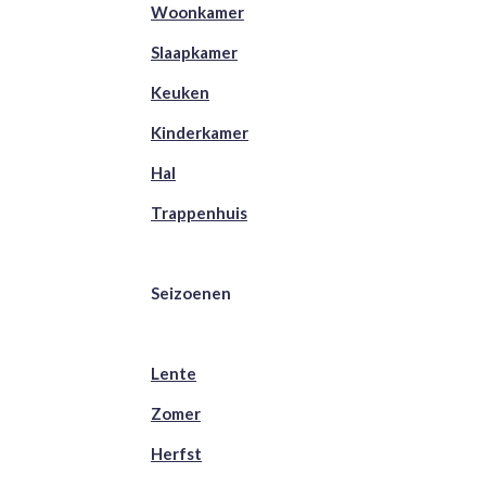
Woonkamer
Slaapkamer
Keuken
Kinderkamer
Hal
Trappenhuis
Seizoenen
Lente
Zomer
Herfst