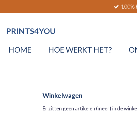
100% K
Ga
direct
naar
PRINTS4YOU
de
hoofdinhoud
HOME
HOE WERKT HET?
O
Winkelwagen
Er zitten geen artikelen (meer) in de wink