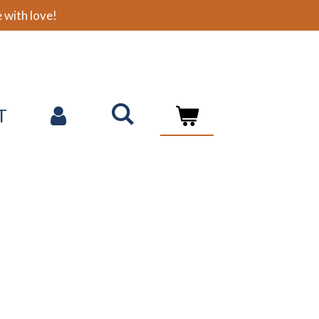
with love!
T