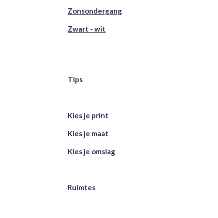
Zonsondergang
Zwart - wit
Tips
Kies je print
Kies je maat
Kies je omslag
Ruimtes