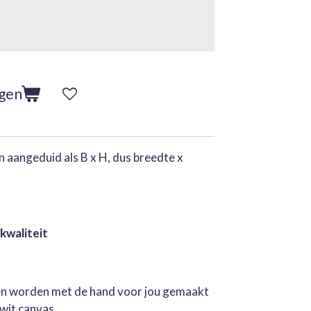
agen
 aangeduid als B x H, dus breedte x
 kwaliteit
jen worden met de hand voor jou gemaakt
rwit canvas