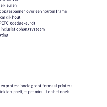
he kleuren
k opgespannen over een houten frame
cm dik hout
 (PEFC goedgekeurd)
, inclusief ophangsysteem
ating
e en professionele groot formaat printers
inktdruppeltjes per minuut op het doek