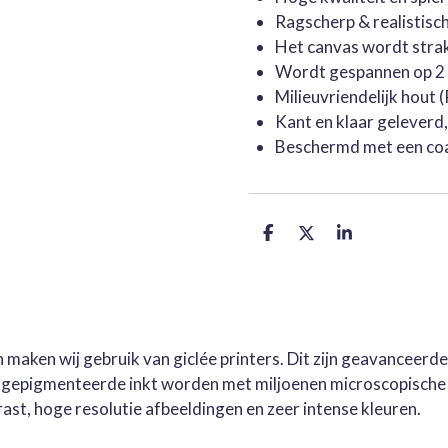
Ragscherp & realistisc
Het canvas wordt stra
Wordt gespannen op 2 
Milieuvriendelijk hout
Kant en klaar geleverd
Beschermd met een co
D
D
S
e
e
h
l
e
a
e
l
r
n
e
 maken wij gebruik van giclée printers. Dit zijn geavanceerd
e gepigmenteerde inkt worden met miljoenen microscopische 
st, hoge resolutie afbeeldingen en zeer intense kleuren.