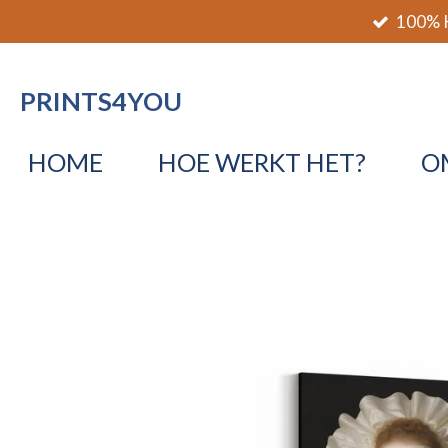
100% K
Ga
direct
naar
PRINTS4YOU
de
hoofdinhoud
HOME
HOE WERKT HET?
O