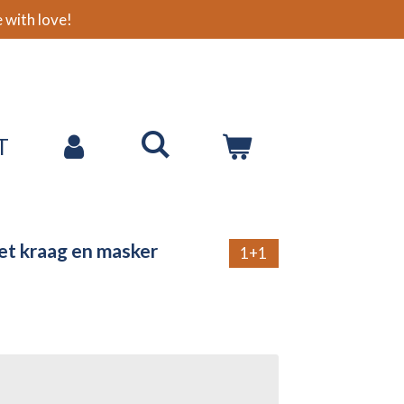
with love!
T
et kraag en masker
1+1