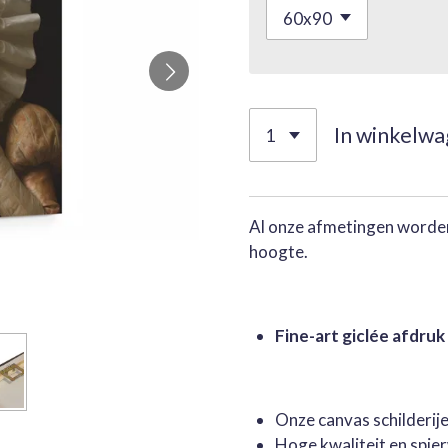
In winkelw
Al onze afmetingen worden
hoogte.
Fine-art giclée afdruk
Onze canvas schilderi
Hoge kwaliteit en spie