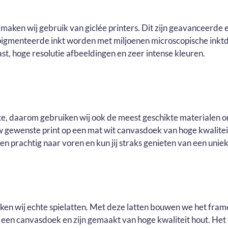
n
e
maken wij gebruik van giclée printers. Dit zijn geavanceerde e
pigmenteerde inkt worden met miljoenen microscopische inktd
t, hoge resolutie afbeeldingen en zeer intense kleuren.
ste, daarom gebruiken wij ook de meest geschikte materialen o
ouw gewenste print op een mat wit canvasdoek van hoge kwalite
n prachtig naar voren en kun jij straks genieten van een uniek 
uiken wij echte spielatten. Met deze latten bouwen we het fram
r een canvasdoek en zijn gemaakt van hoge kwaliteit hout. He