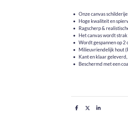
Onze canvas schilderij
Hoge kwaliteit en spier
Ragscherp & realistisch
Het canvas wordt strak
Wordt gespannen op 2 c
Milieuvriendelijk hout
Kant en klaar geleverd,
Beschermd met een coa
D
D
S
e
e
h
l
e
a
e
l
r