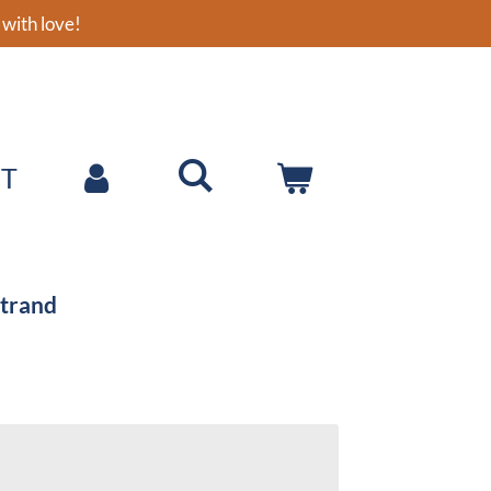
with love!
T
strand