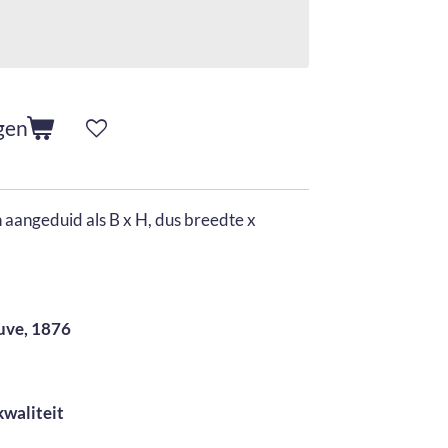
gen
aangeduid als B x H, dus breedte x
uve, 1876
kwaliteit