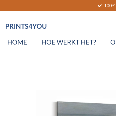
100% 
Ga
direct
naar
PRINTS4YOU
de
hoofdinhoud
HOME
HOE WERKT HET?
O