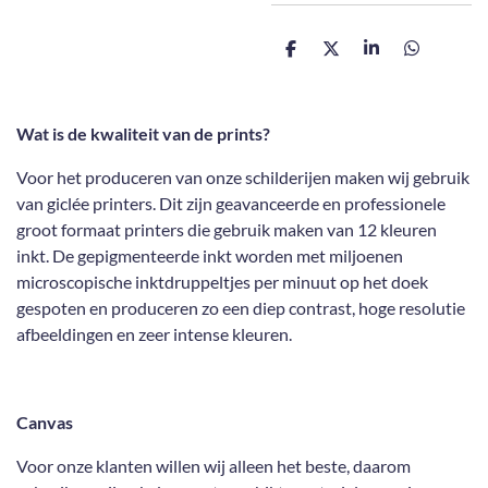
D
D
S
D
e
e
h
e
l
e
a
l
e
l
r
e
n
e
n
Wat is de kwaliteit van de prints?
Voor het produceren van onze schilderijen maken wij gebruik
van giclée printers. Dit zijn geavanceerde en professionele
groot formaat printers die gebruik maken van 12 kleuren
inkt. De gepigmenteerde inkt worden met miljoenen
microscopische inktdruppeltjes per minuut op het doek
gespoten en produceren zo een diep contrast, hoge resolutie
afbeeldingen en zeer intense kleuren.
Canvas
Voor onze klanten willen wij alleen het beste, daarom