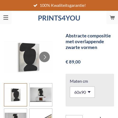
100% Kwaliteitsgarantie!
Ga
direct
PRINTS4YOU
naar
de
hoofdinhoud
Abstracte compositie
met overlappende
zwarte vormen
€ 89,00
Maten cm