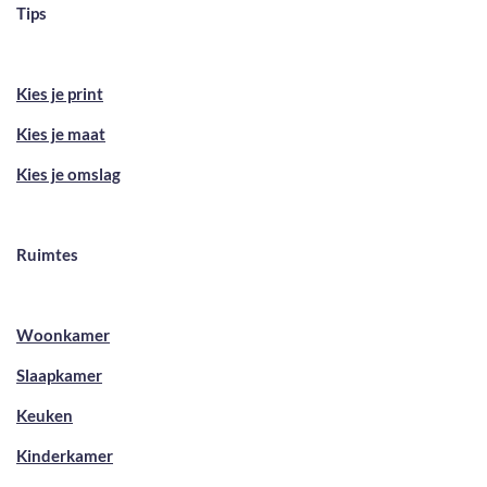
Tips
Kies je print
Kies je maat
Kies je omslag
Ruimtes
Woonkamer
Slaapkamer
Keuken
Kinderkamer