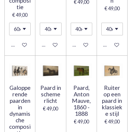
composi
n
€ 49,00
tie
€ 49,00
€ 49,00
Bekijk details
Bekijk details
Bekijk details
Bekijk details
Galoppe
Paard in
Paard,
Ruiter
rende
scheme
Anton
op een
paarden
rlicht
Mauve,
paard in
in
1860 -
klassiek
€ 49,00
dynamis
1888
e stijl
che
€ 49,00
€ 49,00
composi