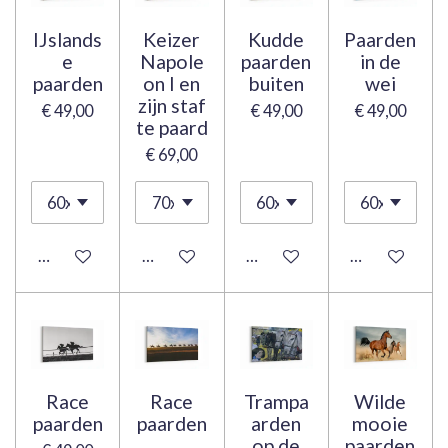
IJslands
Keizer
Kudde
Paarden
e
Napole
paarden
in de
paarden
on I en
buiten
wei
zijn staf
€ 49,00
€ 49,00
€ 49,00
te paard
€ 69,00
Bekijk details
Bekijk details
Bekijk details
Bekijk details
Race
Race
Trampa
Wilde
paarden
paarden
arden
mooie
,
op de
paarden