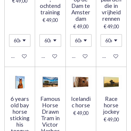
€ 49,00
ochtend
Dam te
die in
training
Amster
vrijheid
dam
rennen
€ 49,00
€ 49,00
€ 49,00
Bekijk details
Bekijk details
Bekijk details
Bekijk details
6 years
Famous
Icelandi
Race
old bay
Horse
c horse
horse
horse
Drawn
jockey
€ 49,00
sticking
Tram in
€ 49,00
his
Victor
tongue
Harbor