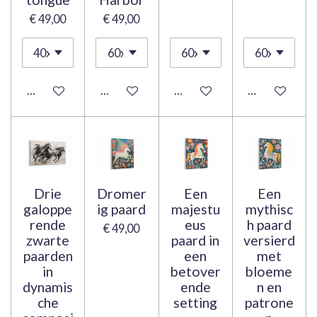
€ 49,00
€ 49,00
Bekijk details
Bekijk details
Bekijk details
Bekijk details
Drie
Dromer
Een
Een
galoppe
ig paard
majestu
mythisc
rende
eus
h paard
€ 49,00
zwarte
paard in
versierd
paarden
een
met
in
betover
bloeme
dynamis
ende
n en
che
setting
patrone