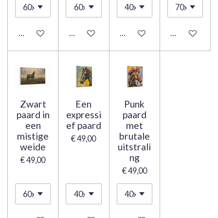
Bekijk details
Bekijk details
Bekijk details
Bekijk details
Zwart
Een
Punk
paard in
expressi
paard
een
ef paard
met
mistige
brutale
€ 49,00
weide
uitstrali
ng
€ 49,00
€ 49,00