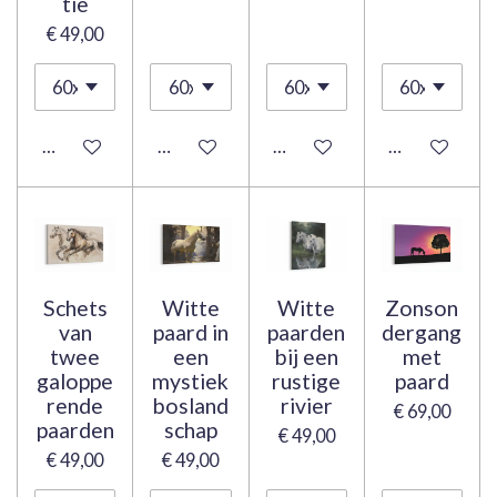
tie
€ 49,00
Bekijk details
Bekijk details
Bekijk details
Bekijk details
Schets
Witte
Witte
Zonson
van
paard in
paarden
dergang
twee
een
bij een
met
galoppe
mystiek
rustige
paard
rende
bosland
rivier
€ 69,00
paarden
schap
€ 49,00
€ 49,00
€ 49,00