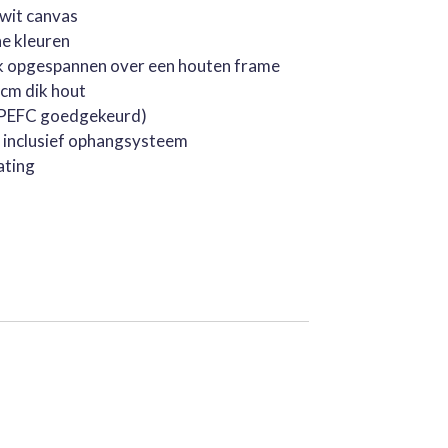
rwit canvas
he kleuren
k opgespannen over een houten frame
cm dik hout
 (PEFC goedgekeurd)
, inclusief ophangsysteem
ating