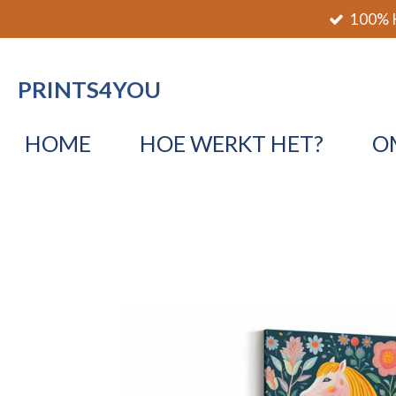
100% K
Ga
direct
naar
PRINTS4YOU
de
hoofdinhoud
HOME
HOE WERKT HET?
O