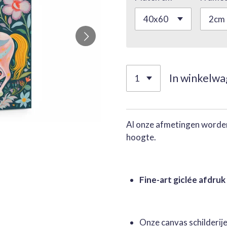
In winkelw
Al onze afmetingen worden
hoogte.
Fine-art giclée afdruk
Onze canvas schilderi