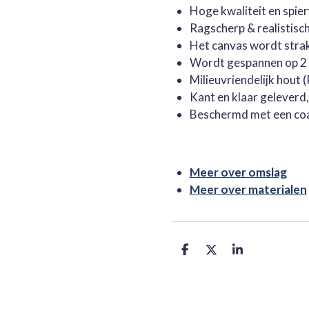
Hoge kwaliteit en spie
Ragscherp & realistisc
Het canvas wordt stra
Wordt gespannen op 2 
Milieuvriendelijk hout
Kant en klaar geleverd
Beschermd met een co
Meer over omslag
Meer over materialen
D
D
S
e
e
h
l
e
a
e
l
r
n
e