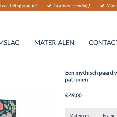
waliteitsgarantie!
Gratis verzending!
Made 
MSLAG
MATERIALEN
CONTAC
Een mythisch paard 
patronen
€ 49,00
Maten cm
Framed