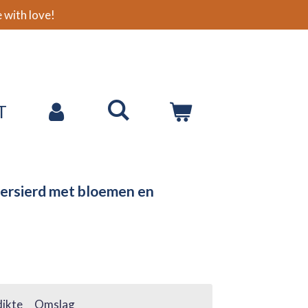
with love!
T
versierd met bloemen en
ikte
Omslag