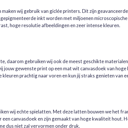
 maken wij gebruik van giclée printers. Dit zijn geavanceerd
e gepigmenteerde inkt worden met miljoenen microscopische 
st, hoge resolutie afbeeldingen en zeer intense kleuren.
este, daarom gebruiken wij ook de meest geschikte materialen
wij jouw gewenste print op een mat wit canvasdoek van hoge 
kleuren prachtig naar voren en kun jij straks genieten van ee
ruiken wij echte spielatten. Met deze latten bouwen we het fr
oor een canvasdoek en zijn gemaakt van hoge kwaliteit hout. 
me dus niet zal vervormen onder druk.