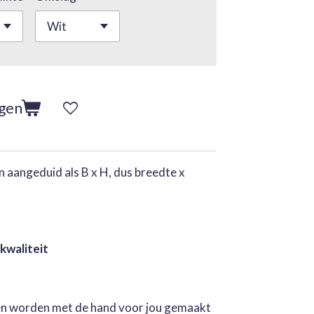
agen
 aangeduid als B x H, dus breedte x
 kwaliteit
jen worden met de hand voor jou gemaakt