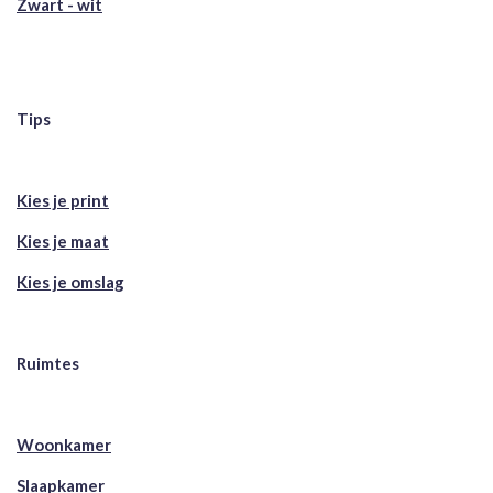
Zwart - wit
Tips
Kies je print
Kies je maat
Kies je omslag
Ruimtes
Woonkamer
Slaapkamer