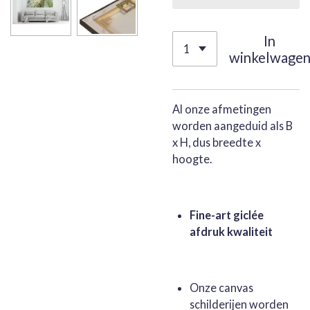
In
winkelwage
Al onze afmetingen
worden aangeduid als B
x H, dus breedte x
hoogte.
Fine-art giclée
afdruk kwaliteit
Onze canvas
schilderijen worden