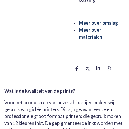
Meer over omslag
Meer over
materialen
D
D
S
D
e
e
h
e
l
e
a
l
e
l
r
e
n
e
n
Wat is de kwaliteit van de prints?
Voor het produceren van onze schilderijen maken wij
gebruik van giclée printers. Dit zijn geavanceerde en
professionele groot formaat printers die gebruik maken
van 12 kleuren inkt. De gepigmenteerde inkt worden met