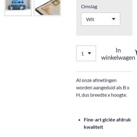
Omslag
In
winkelwagen
Al onze afmetingen
worden aangeduid als B x
H, dus breedte x hoogte.
Fine-art giclée afdruk
kwaliteit