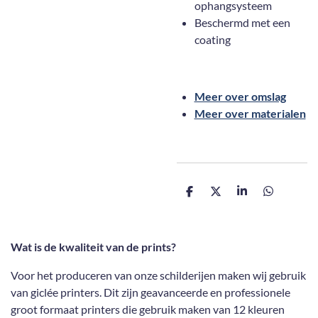
ophangsysteem
Beschermd met een
coating
Meer over omslag
Meer over materialen
D
D
S
D
e
e
h
e
l
e
a
l
e
l
r
e
n
e
n
Wat is de kwaliteit van de prints?
Voor het produceren van onze schilderijen maken wij gebruik
van giclée printers. Dit zijn geavanceerde en professionele
groot formaat printers die gebruik maken van 12 kleuren