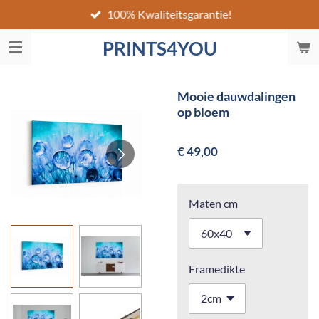
100% Kwaliteitsgarantie!
Ga
direct
PRINTS4YOU
naar
de
hoofdinhoud
Mooie dauwdalingen
op bloem
€ 49,00
Maten cm
Framedikte