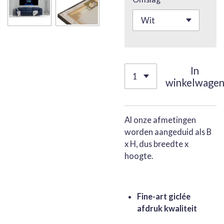
In
winkelwage
Al onze afmetingen
worden aangeduid als B
x H, dus breedte x
hoogte.
Fine-art giclée
afdruk kwaliteit