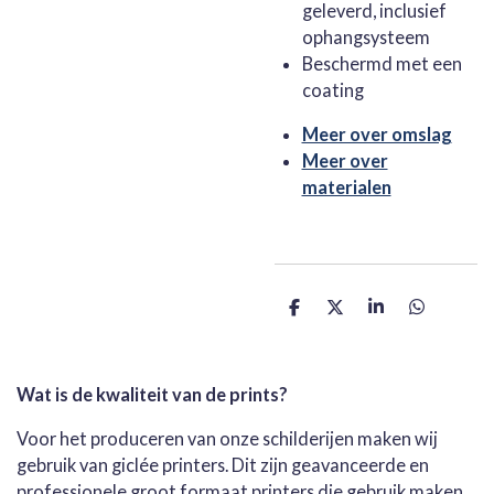
geleverd, inclusief
ophangsysteem
Beschermd met een
coating
Meer over omslag
Meer over
materialen
D
D
S
D
e
e
h
e
l
e
a
l
e
l
r
e
n
e
n
Wat is de kwaliteit van de prints?
Voor het produceren van onze schilderijen maken wij
gebruik van giclée printers. Dit zijn geavanceerde en
professionele groot formaat printers die gebruik maken