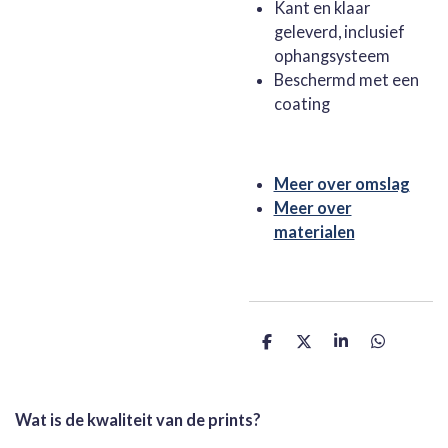
Kant en klaar
geleverd, inclusief
ophangsysteem
Beschermd met een
coating
Meer over omslag
Meer over
materialen
D
D
S
D
e
e
h
e
l
e
a
l
e
l
r
e
n
e
n
Wat is de kwaliteit van de prints?