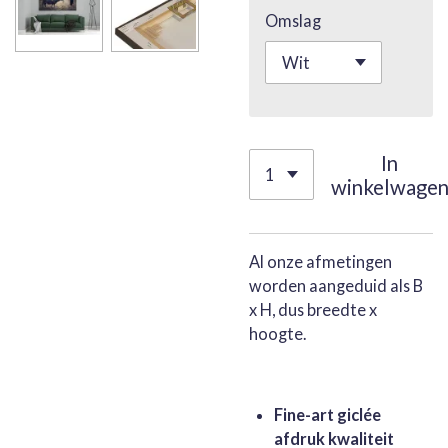
Omslag
In
winkelwage
Al onze afmetingen
worden aangeduid als B
x H, dus breedte x
hoogte.
Fine-art giclée
afdruk kwaliteit