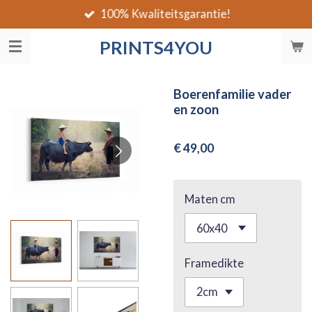
100% Kwaliteitsgarantie!
Ga
direct
PRINTS4YOU
naar
de
hoofdinhoud
Boerenfamilie vader
en zoon
€ 49,00
Maten cm
Framedikte