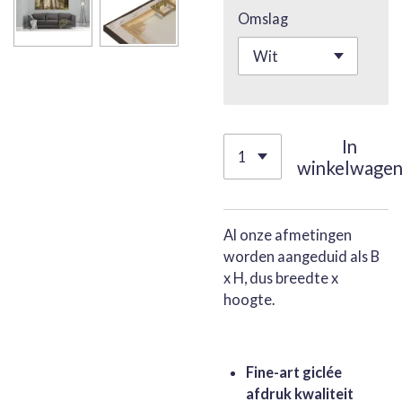
Omslag
In
winkelwage
Al onze afmetingen
worden aangeduid als B
x H, dus breedte x
hoogte.
Fine-art giclée
afdruk kwaliteit