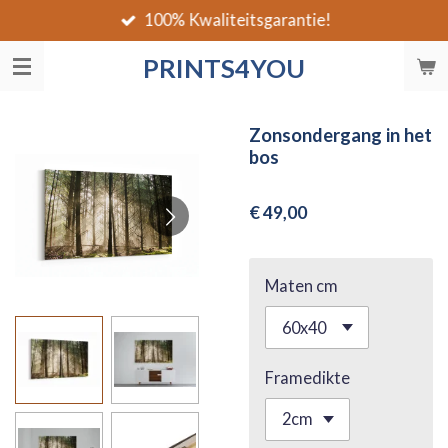
100% Kwaliteitsgarantie!
Ga
direct
PRINTS4YOU
naar
de
hoofdinhoud
Zonsondergang in het
bos
€ 49,00
Maten cm
Framedikte