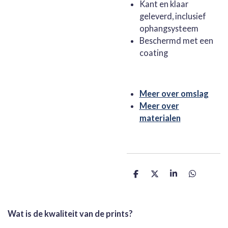
Kant en klaar
geleverd, inclusief
ophangsysteem
Beschermd met een
coating
Meer over omslag
Meer over
materialen
D
D
S
D
e
e
h
e
l
e
a
l
e
l
r
e
n
e
n
Wat is de kwaliteit van de prints?