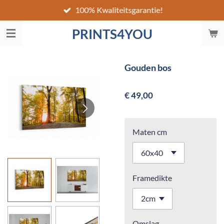
100% Kwaliteitsgarantie!
Ga
direct
PRINTS4YOU
naar
de
hoofdinhoud
Gouden bos
€ 49,00
Maten cm
Framedikte
Omslag