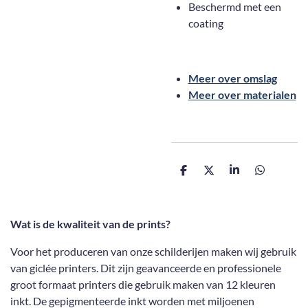
Beschermd met een
coating
Meer over omslag
Meer over materialen
D
D
S
D
e
e
h
e
l
e
a
l
e
l
r
e
n
e
n
Wat is de kwaliteit van de prints?
Voor het produceren van onze schilderijen maken wij gebruik
van giclée printers. Dit zijn geavanceerde en professionele
groot formaat printers die gebruik maken van 12 kleuren
inkt. De gepigmenteerde inkt worden met miljoenen