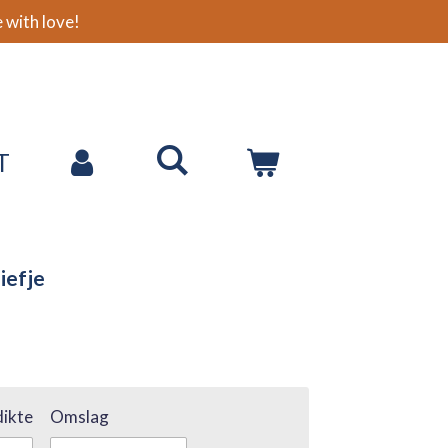
with love!
T
iefje
ikte
Omslag