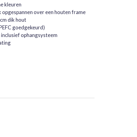
he kleuren
k opgespannen over een houten frame
cm dik hout
 (PEFC goedgekeurd)
, inclusief ophangsysteem
ating