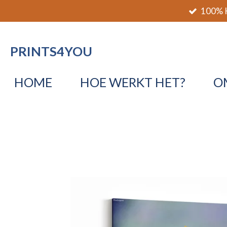
100% K
Ga
direct
naar
PRINTS4YOU
de
hoofdinhoud
HOME
HOE WERKT HET?
O