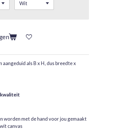
agen
 aangeduid als B x H, dus breedte x
 kwaliteit
jen worden met de hand voor jou gemaakt
rwit canvas