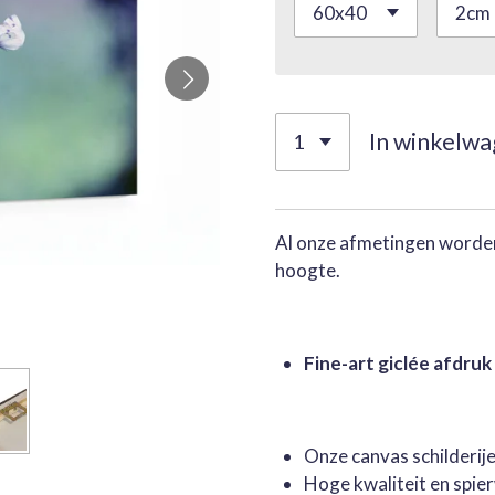
In winkelw
Al onze afmetingen worden
hoogte.
Fine-art giclée afdruk
Onze canvas schilderi
Hoge kwaliteit en spie