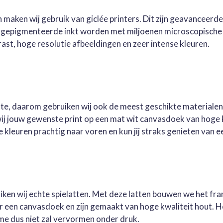
 maken wij gebruik van giclée printers. Dit zijn geavanceerd
e gepigmenteerde inkt worden met miljoenen microscopische 
st, hoge resolutie afbeeldingen en zeer intense kleuren.
este, daarom gebruiken wij ook de meest geschikte materialen
wij jouw gewenste print op een mat wit canvasdoek van hoge 
kleuren prachtig naar voren en kun jij straks genieten van ee
ruiken wij echte spielatten. Met deze latten bouwen we het fr
oor een canvasdoek en zijn gemaakt van hoge kwaliteit hout. 
me dus niet zal vervormen onder druk.