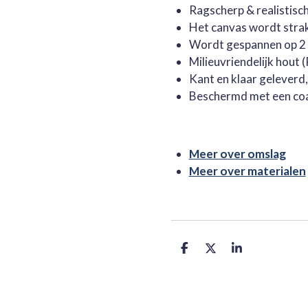
Ragscherp & realistisc
Het canvas wordt stra
Wordt gespannen op 2 
Milieuvriendelijk hout
Kant en klaar geleverd
Beschermd met een co
Meer over omslag
Meer over materialen
D
D
S
e
e
h
l
e
a
e
l
r
n
e