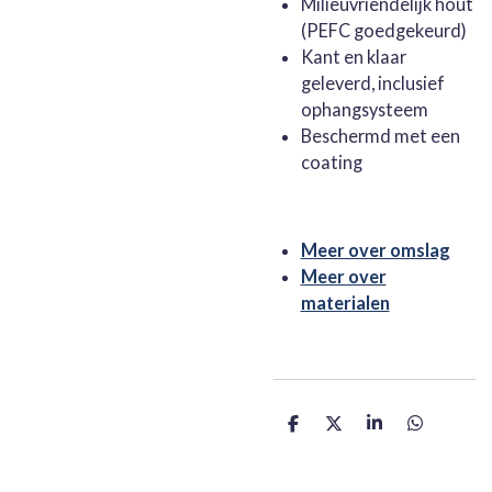
Milieuvriendelijk hout
(PEFC goedgekeurd)
Kant en klaar
geleverd, inclusief
ophangsysteem
Beschermd met een
coating
Meer over omslag
Meer over
materialen
D
D
S
D
e
e
h
e
l
e
a
l
e
l
r
e