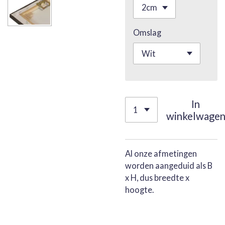
Omslag
In
winkelwage
Al onze afmetingen
worden aangeduid als B
x H, dus breedte x
hoogte.