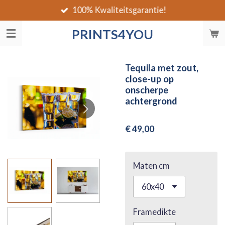
100% Kwaliteitsgarantie!
Ga
direct
PRINTS4YOU
naar
de
hoofdinhoud
Tequila met zout,
close-up op
onscherpe
achtergrond
€ 49,00
Maten cm
Framedikte