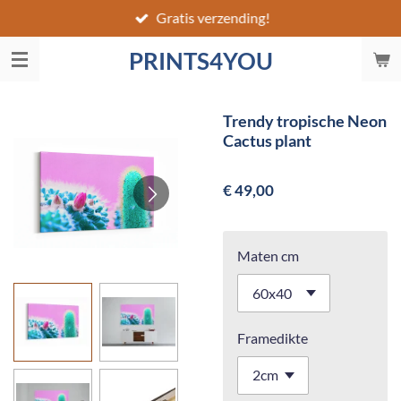
Gratis verzending!
Ga
direct
PRINTS4YOU
naar
de
hoofdinhoud
Trendy tropische Neon
Cactus plant
€ 49,00
Maten cm
Framedikte