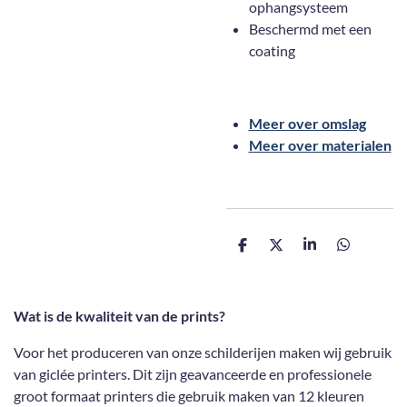
ophangsysteem
Beschermd met een
coating
Meer over omslag
Meer over materialen
D
D
S
D
e
e
h
e
l
e
a
l
e
l
r
e
n
e
n
Wat is de kwaliteit van de prints?
Voor het produceren van onze schilderijen maken wij gebruik
van giclée printers. Dit zijn geavanceerde en professionele
groot formaat printers die gebruik maken van 12 kleuren