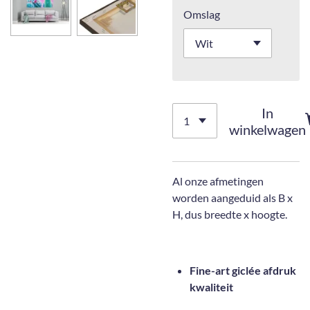
Omslag
In
winkelwagen
Al onze afmetingen
worden aangeduid als B x
H, dus breedte x hoogte.
Fine-art giclée afdruk
kwaliteit