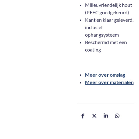
Milieuvriendelijk hout
(PEFC goedgekeurd)
Kant en klaar geleverd,
inclusief
ophangsysteem
Beschermd met een
coating
Meer over omslag
Meer over materialen
D
D
S
D
e
e
h
e
l
e
a
l
e
l
r
e