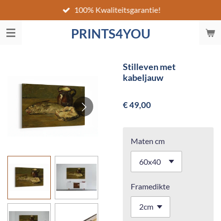
100% Kwaliteitsgarantie!
Ga
direct
PRINTS4YOU
naar
de
hoofdinhoud
Stilleven met
kabeljauw
€ 49,00
Maten cm
Framedikte