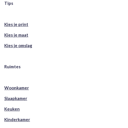
Tips
Kies je print
Kies je maat
Kies je omslag
Ruimtes
Woonkamer
Slaapkamer
Keuken
Kinderkamer