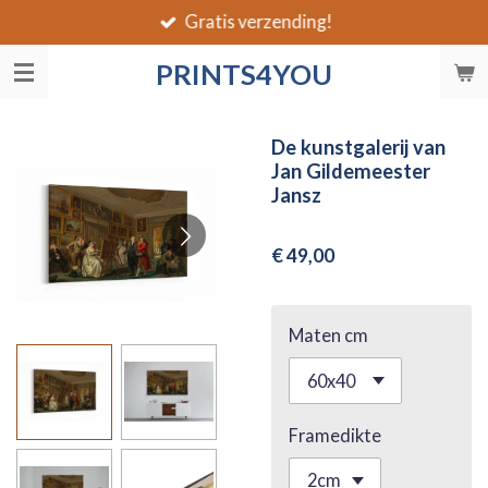
Gratis verzending!
Ga
direct
PRINTS4YOU
naar
de
hoofdinhoud
De kunstgalerij van
Jan Gildemeester
Jansz
€ 49,00
Maten cm
Framedikte