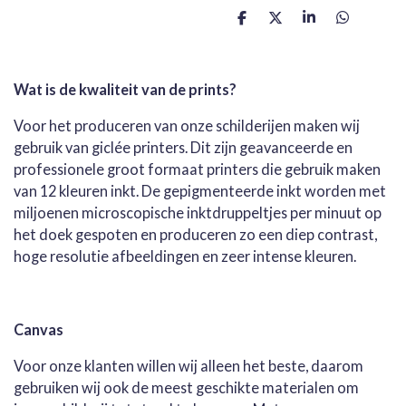
D
D
S
D
e
e
h
e
l
e
a
l
e
l
r
e
n
e
n
Wat is de kwaliteit van de prints?
Voor het produceren van onze schilderijen maken wij
gebruik van giclée printers. Dit zijn geavanceerde en
professionele groot formaat printers die gebruik maken
van 12 kleuren inkt. De gepigmenteerde inkt worden met
miljoenen microscopische inktdruppeltjes per minuut op
het doek gespoten en produceren zo een diep contrast,
hoge resolutie afbeeldingen en zeer intense kleuren.
Canvas
Voor onze klanten willen wij alleen het beste, daarom
gebruiken wij ook de meest geschikte materialen om