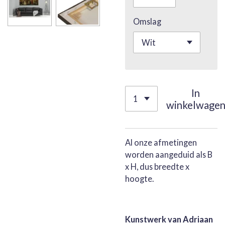
Omslag
In
winkelwage
Al onze afmetingen
worden aangeduid als B
x H, dus breedte x
hoogte.
Kunstwerk van Adriaan