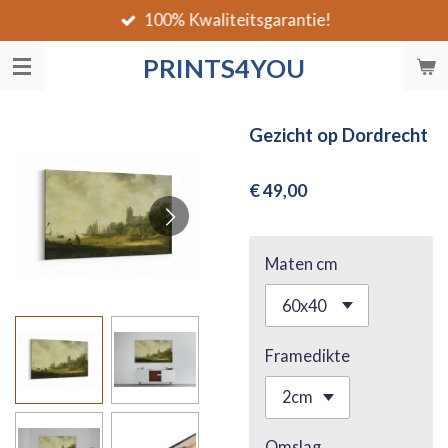
100% Kwaliteitsgarantie!
Ga
direct
PRINTS4YOU
naar
de
hoofdinhoud
Gezicht op Dordrecht
€ 49,00
Maten cm
Framedikte
Omslag