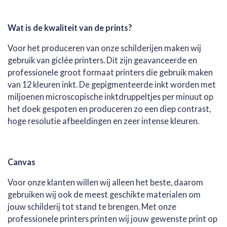
l
e
a
l
e
l
r
e
n
e
n
Wat is de kwaliteit van de prints?
Voor het produceren van onze schilderijen maken wij
gebruik van giclée printers. Dit zijn geavanceerde en
professionele groot formaat printers die gebruik maken
van 12 kleuren inkt. De gepigmenteerde inkt worden met
miljoenen microscopische inktdruppeltjes per minuut op
het doek gespoten en produceren zo een diep contrast,
hoge resolutie afbeeldingen en zeer intense kleuren.
Canvas
Voor onze klanten willen wij alleen het beste, daarom
gebruiken wij ook de meest geschikte materialen om
jouw schilderij tot stand te brengen. Met onze
professionele printers printen wij jouw gewenste print op