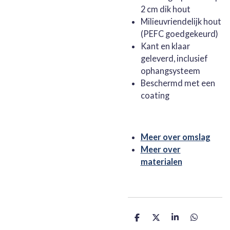
2 cm dik hout
Milieuvriendelijk hout
(PEFC goedgekeurd)
Kant en klaar
geleverd, inclusief
ophangsysteem
Beschermd met een
coating
Meer over omslag
Meer over
materialen
D
D
S
D
e
e
h
e