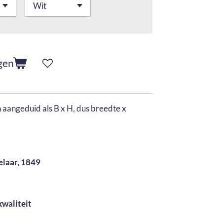
gen
aangeduid als B x H, dus breedte x
elaar, 1849
kwaliteit