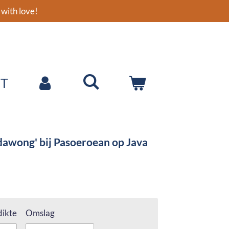
with love!
T
dawong' bij Pasoeroean op Java
ikte
Omslag