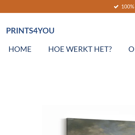
100% 
Ga
direct
naar
PRINTS4YOU
de
hoofdinhoud
HOME
HOE WERKT HET?
O