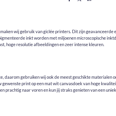
D
D
S
e
e
h
l
e
a
e
l
r
n
e
maken wij gebruik van giclée printers. Dit zijn geavanceerde e
pigmenteerde inkt worden met miljoenen microscopische inktd
t, hoge resolutie afbeeldingen en zeer intense kleuren.
ste, daarom gebruiken wij ook de meest geschikte materialen o
ouw gewenste print op een mat wit canvasdoek van hoge kwalite
n prachtig naar voren en kun jij straks genieten van een uniek 