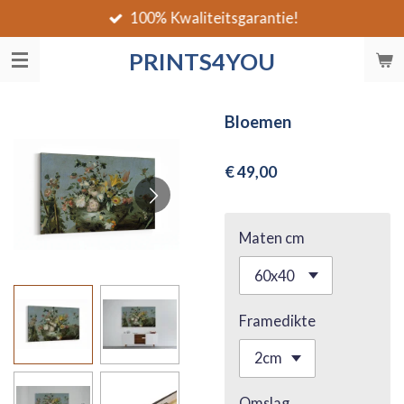
100% Kwaliteitsgarantie!
Ga
direct
PRINTS4YOU
naar
de
hoofdinhoud
Bloemen
€ 49,00
Maten cm
Framedikte
Omslag