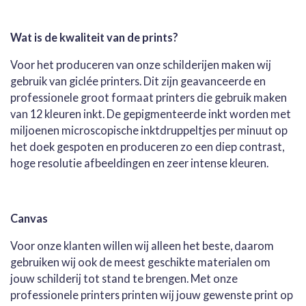
l
e
a
l
e
l
r
e
n
e
n
Wat is de kwaliteit van de prints?
Voor het produceren van onze schilderijen maken wij
gebruik van giclée printers. Dit zijn geavanceerde en
professionele groot formaat printers die gebruik maken
van 12 kleuren inkt. De gepigmenteerde inkt worden met
miljoenen microscopische inktdruppeltjes per minuut op
het doek gespoten en produceren zo een diep contrast,
hoge resolutie afbeeldingen en zeer intense kleuren.
Canvas
Voor onze klanten willen wij alleen het beste, daarom
gebruiken wij ook de meest geschikte materialen om
jouw schilderij tot stand te brengen. Met onze
professionele printers printen wij jouw gewenste print op