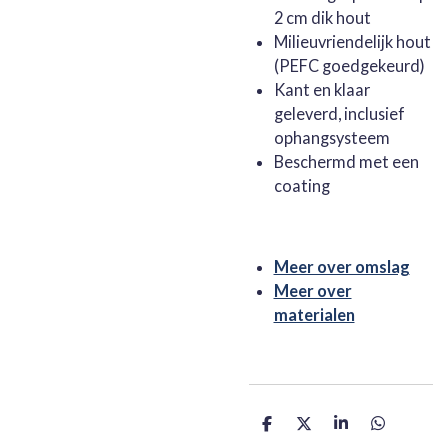
2 cm dik hout
Milieuvriendelijk hout
(PEFC goedgekeurd)
Kant en klaar
geleverd, inclusief
ophangsysteem
Beschermd met een
coating
Meer over omslag
Meer over
materialen
D
D
S
D
e
e
h
e