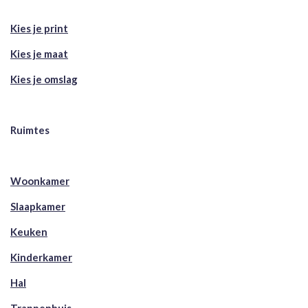
Kies je print
Kies je maat
Kies je omslag
Ruimtes
Woonkamer
Slaapkamer
Keuken
Kinderkamer
Hal