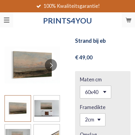
100% Kwaliteitsgarantie!
Ga
direct
PRINTS4YOU
naar
de
hoofdinhoud
Strand bij eb
€ 49,00
Maten cm
Framedikte
Omslag