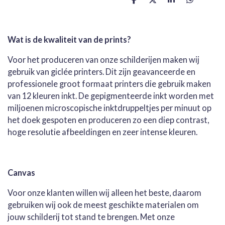
D
D
S
D
e
e
h
e
l
e
a
l
e
l
r
e
n
e
n
Wat is de kwaliteit van de prints?
Voor het produceren van onze schilderijen maken wij
gebruik van giclée printers. Dit zijn geavanceerde en
professionele groot formaat printers die gebruik maken
van 12 kleuren inkt. De gepigmenteerde inkt worden met
miljoenen microscopische inktdruppeltjes per minuut op
het doek gespoten en produceren zo een diep contrast,
hoge resolutie afbeeldingen en zeer intense kleuren.
Canvas
Voor onze klanten willen wij alleen het beste, daarom
gebruiken wij ook de meest geschikte materialen om
jouw schilderij tot stand te brengen. Met onze