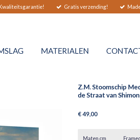
waliteitsgarantie!
Gratis verzending!
Made 
MSLAG
MATERIALEN
CONTAC
Z.M. Stoomschip Med
de Straat van Shimon
€ 49,00
Maten cm
Framed