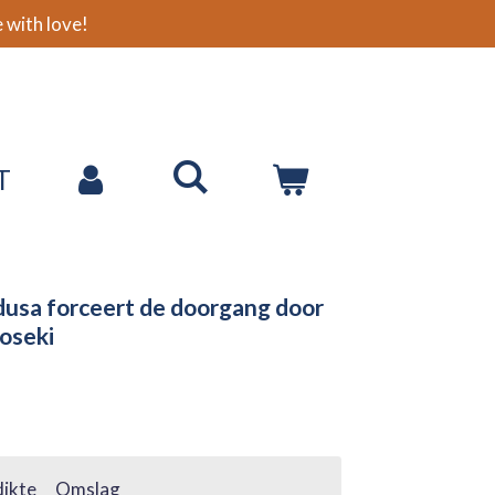
with love!
T
usa forceert de doorgang door
oseki
ikte
Omslag