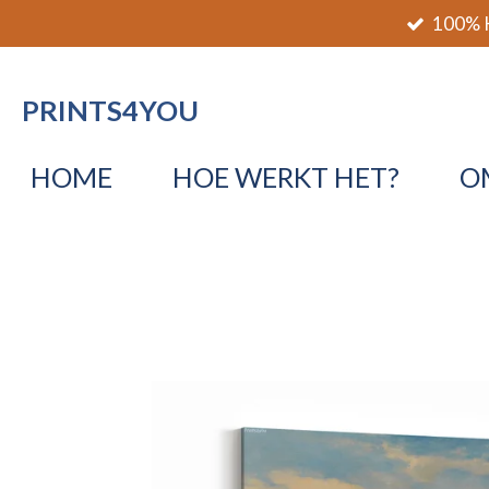
100% K
Ga
direct
naar
PRINTS4YOU
de
hoofdinhoud
HOME
HOE WERKT HET?
O