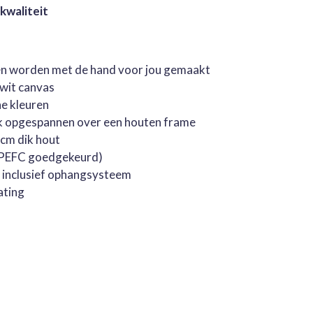
 kwaliteit
jen worden met de hand voor jou gemaakt
rwit canvas
he kleuren
k opgespannen over een houten frame
cm dik hout
 (PEFC goedgekeurd)
, inclusief ophangsysteem
ating