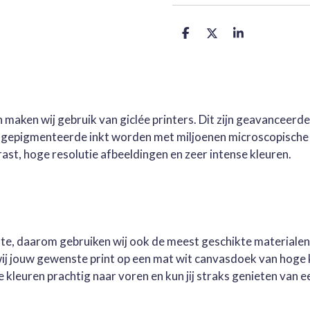
D
D
S
e
e
h
l
e
a
e
l
r
n
e
 maken wij gebruik van giclée printers. Dit zijn geavanceerd
e gepigmenteerde inkt worden met miljoenen microscopische 
st, hoge resolutie afbeeldingen en zeer intense kleuren.
este, daarom gebruiken wij ook de meest geschikte materialen
wij jouw gewenste print op een mat wit canvasdoek van hoge 
kleuren prachtig naar voren en kun jij straks genieten van ee