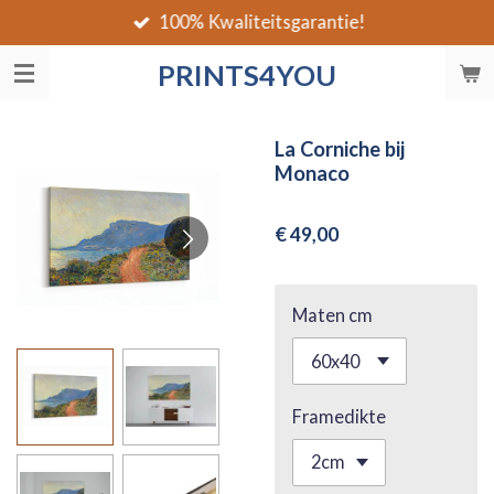
100% Kwaliteitsgarantie!
Ga
direct
PRINTS4YOU
naar
de
hoofdinhoud
La Corniche bij
Monaco
€ 49,00
Maten cm
Framedikte