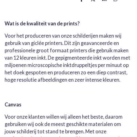
D
D
S
D
e
e
h
e
l
e
a
l
e
l
r
e
n
e
n
Wat is de kwaliteit van de prints?
Voor het produceren van onze schilderijen maken wij
gebruik van giclée printers. Dit zijn geavanceerde en
professionele groot formaat printers die gebruik maken
van 12 kleuren inkt. De gepigmenteerde inkt worden met
miljoenen microscopische inktdruppeltjes per minuut op
het doek gespoten en produceren zo een diep contrast,
hoge resolutie afbeeldingen en zeer intense kleuren.
Canvas
Voor onze klanten willen wij alleen het beste, daarom
gebruiken wij ook de meest geschikte materialen om
jouw schilderij tot stand te brengen. Met onze