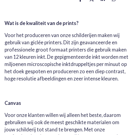
D
D
S
D
e
e
h
e
l
e
a
l
e
l
r
e
n
e
n
Wat is de kwaliteit van de prints?
Voor het produceren van onze schilderijen maken wij
gebruik van giclée printers. Dit zijn geavanceerde en
professionele groot formaat printers die gebruik maken
van 12 kleuren inkt. De gepigmenteerde inkt worden met
miljoenen microscopische inktdruppeltjes per minuut op
het doek gespoten en produceren zo een diep contrast,
hoge resolutie afbeeldingen en zeer intense kleuren.
Canvas
Voor onze klanten willen wij alleen het beste, daarom
gebruiken wij ook de meest geschikte materialen om
jouw schilderij tot stand te brengen. Met onze