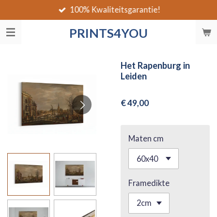
100% Kwaliteitsgarantie!
Ga
direct
PRINTS4YOU
naar
de
hoofdinhoud
Het Rapenburg in
Leiden
€ 49,00
Maten cm
Framedikte