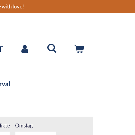
with love!
T
rval
ikte
Omslag