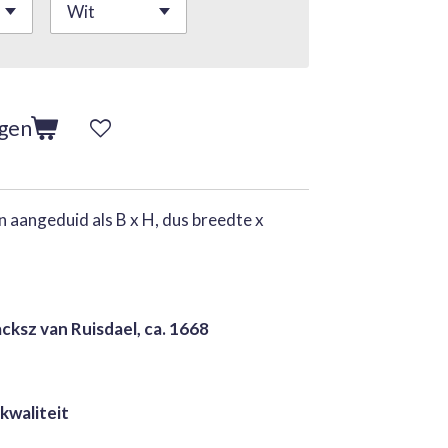
agen
 aangeduid als B x H, dus breedte x
cksz van Ruisdael, ca. 1668
 kwaliteit