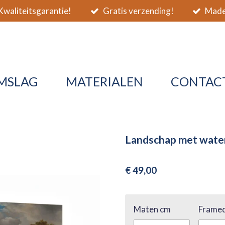
waliteitsgarantie!
Gratis verzending!
Made 
MSLAG
MATERIALEN
CONTAC
Landschap met wate
€ 49,00
Maten cm
Framed