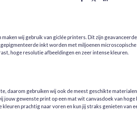
D
D
S
e
e
h
l
e
a
e
l
r
n
e
 maken wij gebruik van giclée printers. Dit zijn geavanceerd
e gepigmenteerde inkt worden met miljoenen microscopische 
st, hoge resolutie afbeeldingen en zeer intense kleuren.
este, daarom gebruiken wij ook de meest geschikte materialen
wij jouw gewenste print op een mat wit canvasdoek van hoge 
kleuren prachtig naar voren en kun jij straks genieten van ee