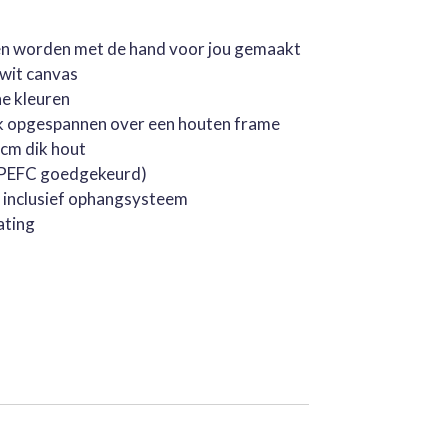
jen worden met de hand voor jou gemaakt
rwit canvas
he kleuren
k opgespannen over een houten frame
cm dik hout
 (PEFC goedgekeurd)
, inclusief ophangsysteem
ating