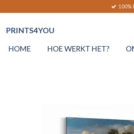
100% K
Ga
direct
naar
PRINTS4YOU
de
hoofdinhoud
HOME
HOE WERKT HET?
O