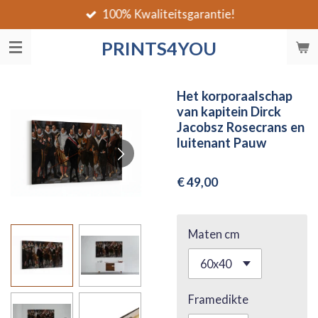
100% Kwaliteitsgarantie!
Ga
direct
PRINTS4YOU
naar
de
hoofdinhoud
Het korporaalschap
van kapitein Dirck
Jacobsz Rosecrans en
luitenant Pauw
€ 49,00
Maten cm
Framedikte