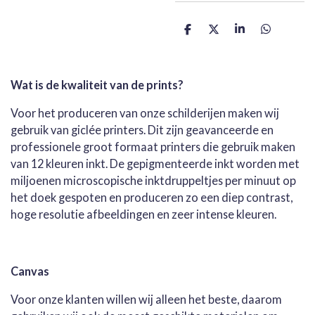
D
D
S
D
e
e
h
e
l
e
a
l
e
l
r
e
n
e
n
Wat is de kwaliteit van de prints?
Voor het produceren van onze schilderijen maken wij
gebruik van giclée printers. Dit zijn geavanceerde en
professionele groot formaat printers die gebruik maken
van 12 kleuren inkt. De gepigmenteerde inkt worden met
miljoenen microscopische inktdruppeltjes per minuut op
het doek gespoten en produceren zo een diep contrast,
hoge resolutie afbeeldingen en zeer intense kleuren.
Canvas
Voor onze klanten willen wij alleen het beste, daarom