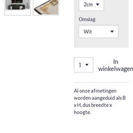
Omslag
In
winkelwage
Al onze afmetingen
worden aangeduid als B
x H, dus breedte x
hoogte.