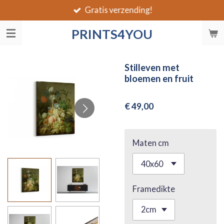
Gratis verzending!
Ga
direct
PRINTS4YOU
naar
de
hoofdinhoud
Stilleven met
bloemen en fruit
€ 49,00
Maten cm
Framedikte