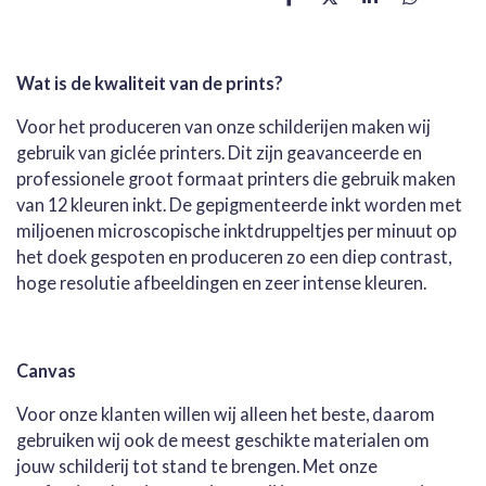
D
D
S
D
e
e
h
e
l
e
a
l
e
l
r
e
n
e
n
Wat is de kwaliteit van de prints?
Voor het produceren van onze schilderijen maken wij
gebruik van giclée printers. Dit zijn geavanceerde en
professionele groot formaat printers die gebruik maken
van 12 kleuren inkt. De gepigmenteerde inkt worden met
miljoenen microscopische inktdruppeltjes per minuut op
het doek gespoten en produceren zo een diep contrast,
hoge resolutie afbeeldingen en zeer intense kleuren.
Canvas
Voor onze klanten willen wij alleen het beste, daarom
gebruiken wij ook de meest geschikte materialen om
jouw schilderij tot stand te brengen. Met onze