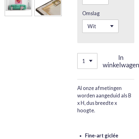
Omslag
In
winkelwage
Al onze afmetingen
worden aangeduid als B
x H, dus breedte x
hoogte.
Fine-art giclée