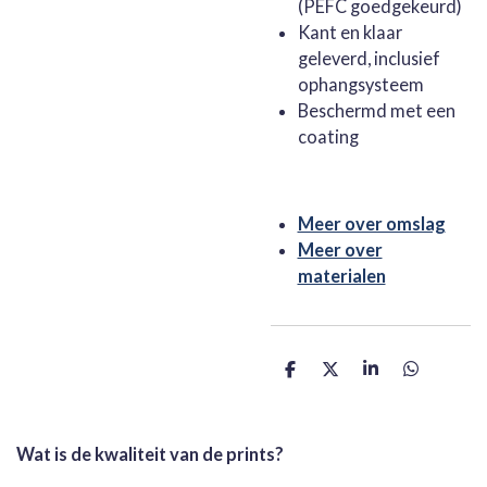
(PEFC goedgekeurd)
Kant en klaar
geleverd, inclusief
ophangsysteem
Beschermd met een
coating
Meer over omslag
Meer over
materialen
D
D
S
D
e
e
h
e
l
e
a
l
e
l
r
e
n
e
n
Wat is de kwaliteit van de prints?