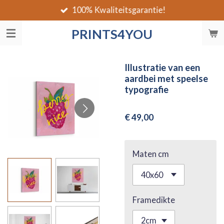
100% Kwaliteitsgarantie!
Ga
direct
PRINTS4YOU
naar
de
hoofdinhoud
Illustratie van een
aardbei met speelse
typografie
€ 49,00
Maten cm
Framedikte