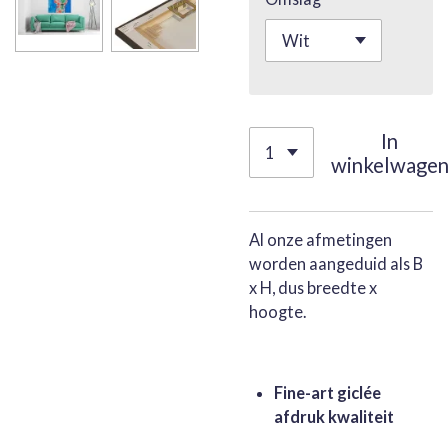
In
winkelwage
Al onze afmetingen
worden aangeduid als B
x H, dus breedte x
hoogte.
Fine-art giclée
afdruk kwaliteit