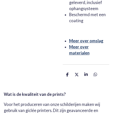
geleverd, inclusief
ophangsysteem
Beschermd met een
coating
Meer over omslag
Meer over
materialen
D
D
S
D
e
e
h
e
l
e
a
l
e
l
r
e
n
e
n
Wat is de kwaliteit van de prints?
Voor het produceren van onze schilderijen maken wij
gebruik van giclée printers. Dit zijn geavanceerde en