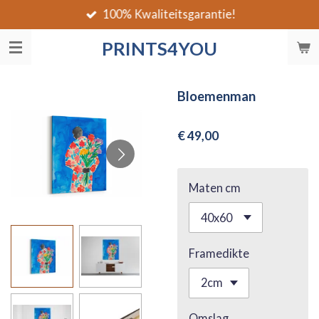
100% Kwaliteitsgarantie!
Ga
direct
PRINTS4YOU
naar
de
hoofdinhoud
Bloemenman
€ 49,00
Maten cm
Framedikte
Omslag