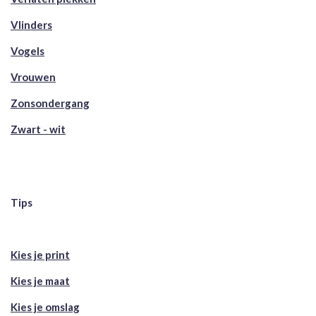
Vlinders
Vogels
Vrouwen
Zonsondergang
Zwart - wit
Tips
Kies je print
Kies je maat
Kies je omslag