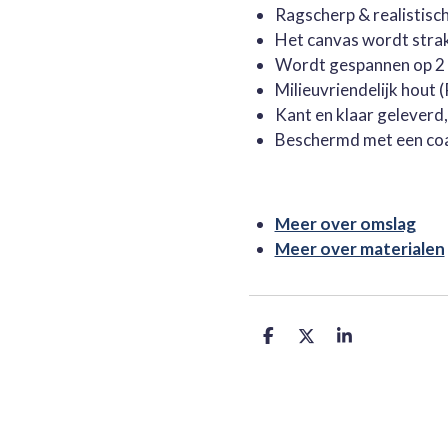
Ragscherp & realistisc
Het canvas wordt stra
Wordt gespannen op 2 
Milieuvriendelijk hout
Kant en klaar geleverd
Beschermd met een co
Meer over omslag
Meer over materialen
D
D
S
e
e
h
l
e
a
e
l
r
n
e