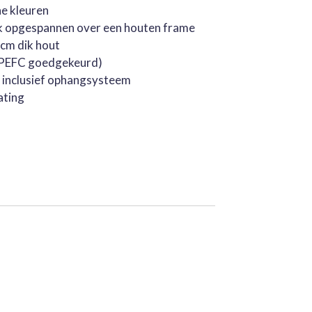
he kleuren
k opgespannen over een houten frame
cm dik hout
 (PEFC goedgekeurd)
, inclusief ophangsysteem
ating