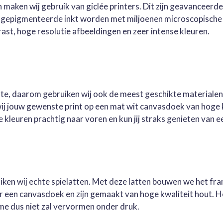
 maken wij gebruik van giclée printers. Dit zijn geavanceerd
e gepigmenteerde inkt worden met miljoenen microscopische 
st, hoge resolutie afbeeldingen en zeer intense kleuren.
este, daarom gebruiken wij ook de meest geschikte materialen
wij jouw gewenste print op een mat wit canvasdoek van hoge 
kleuren prachtig naar voren en kun jij straks genieten van ee
ruiken wij echte spielatten. Met deze latten bouwen we het fr
oor een canvasdoek en zijn gemaakt van hoge kwaliteit hout. 
me dus niet zal vervormen onder druk.