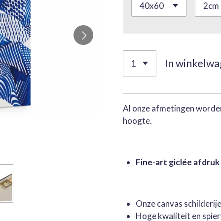
In winkelw
Al onze afmetingen worden
hoogte.
Fine-art giclée afdruk
Onze canvas schilderi
Hoge kwaliteit en spie