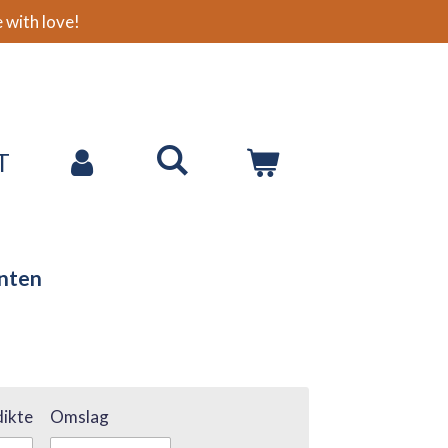
with love!
T
inten
ikte
Omslag