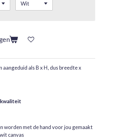
agen
 aangeduid als B x H, dus breedte x
 kwaliteit
jen worden met de hand voor jou gemaakt
rwit canvas