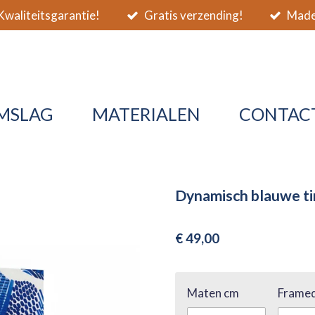
waliteitsgarantie!
Gratis verzending!
Made 
MSLAG
MATERIALEN
CONTAC
Dynamisch blauwe t
€ 49,00
Maten cm
Framed