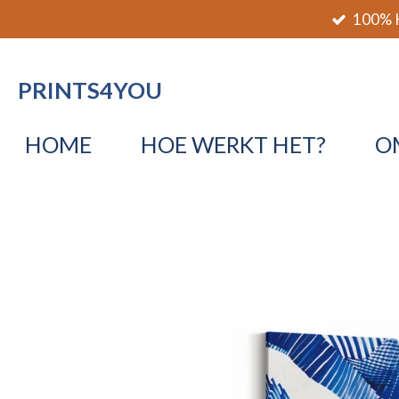
100% K
Ga
direct
naar
PRINTS4YOU
de
hoofdinhoud
HOME
HOE WERKT HET?
O