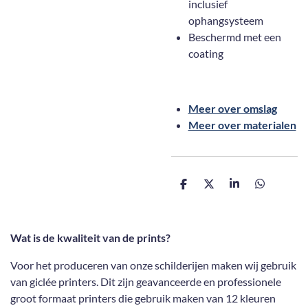
inclusief
ophangsysteem
Beschermd met een
coating
Meer over omslag
Meer over materialen
D
D
S
D
e
e
h
e
l
e
a
l
e
l
r
e
n
e
n
Wat is de kwaliteit van de prints?
Voor het produceren van onze schilderijen maken wij gebruik
van giclée printers. Dit zijn geavanceerde en professionele
groot formaat printers die gebruik maken van 12 kleuren