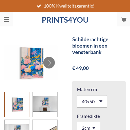
100% Kwaliteitsgarantie!
Ga
direct
PRINTS4YOU
naar
de
hoofdinhoud
Schilderachtige
bloemen in een
vensterbank
€ 49,00
Maten cm
Framedikte