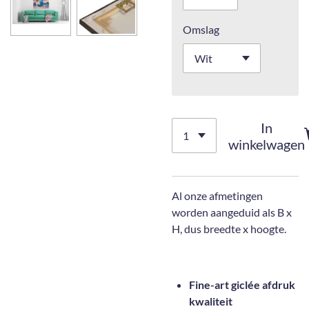
Omslag
In
winkelwagen
Al onze afmetingen
worden aangeduid als B x
H, dus breedte x hoogte.
Fine-art giclée afdruk
kwaliteit