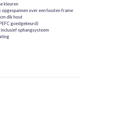
he kleuren
k opgespannen over een houten frame
cm dik hout
 (PEFC goedgekeurd)
, inclusief ophangsysteem
ating