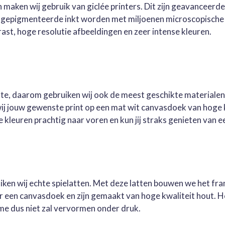
 maken wij gebruik van giclée printers. Dit zijn geavanceerd
e gepigmenteerde inkt worden met miljoenen microscopische 
st, hoge resolutie afbeeldingen en zeer intense kleuren.
este, daarom gebruiken wij ook de meest geschikte materialen
wij jouw gewenste print op een mat wit canvasdoek van hoge 
kleuren prachtig naar voren en kun jij straks genieten van ee
ruiken wij echte spielatten. Met deze latten bouwen we het fr
oor een canvasdoek en zijn gemaakt van hoge kwaliteit hout. 
me dus niet zal vervormen onder druk.