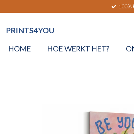
100% K
Ga
direct
naar
PRINTS4YOU
de
hoofdinhoud
HOME
HOE WERKT HET?
O