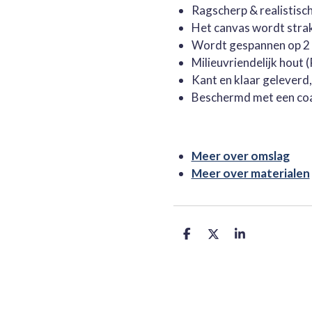
Ragscherp & realistisc
Het canvas wordt stra
Wordt gespannen op 2 
Milieuvriendelijk hout
Kant en klaar geleverd
Beschermd met een co
Meer over omslag
Meer over materialen
D
D
S
e
e
h
l
e
a
e
l
r
n
e