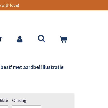
with love!
T
best' met aardbei illustratie
ikte
Omslag