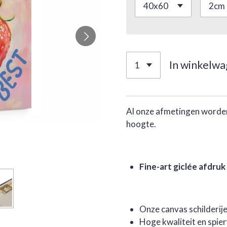
In winkelw
Al onze afmetingen worden
hoogte.
Fine-art giclée afdruk
Onze canvas schilderi
Hoge kwaliteit en spie