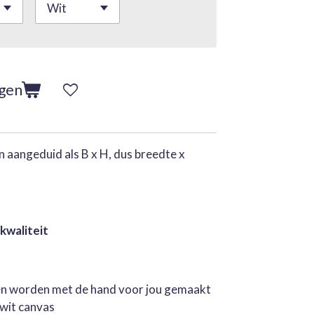
agen
 aangeduid als B x H, dus breedte x
 kwaliteit
jen worden met de hand voor jou gemaakt
rwit canvas