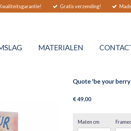
waliteitsgarantie!
Gratis verzending!
Made 
MSLAG
MATERIALEN
CONTAC
Quote 'be your berry 
€ 49,00
Maten cm
Framed