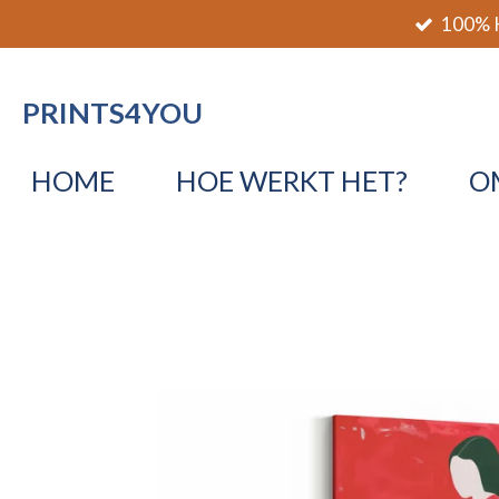
100% K
Ga
direct
naar
PRINTS4YOU
de
hoofdinhoud
HOME
HOE WERKT HET?
O