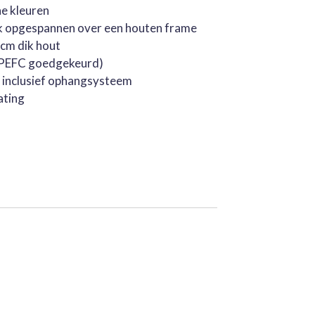
he kleuren
k opgespannen over een houten frame
cm dik hout
 (PEFC goedgekeurd)
, inclusief ophangsysteem
ating