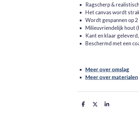
Ragscherp & realistisc
Het canvas wordt stra
Wordt gespannen op 2 
Milieuvriendelijk hout
Kant en klaar geleverd
Beschermd met een co
Meer over omslag
Meer over materialen
D
D
S
e
e
h
l
e
a
e
l
r
n
e