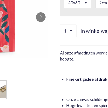
In winkelw
Al onze afmetingen worden
hoogte.
Fine-art giclée afdruk
Onze canvas schilderi
Hoge kwaliteit en spie