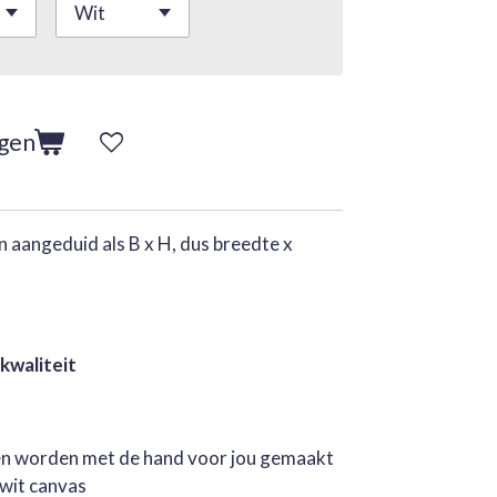
agen
 aangeduid als B x H, dus breedte x
 kwaliteit
jen worden met de hand voor jou gemaakt
rwit canvas