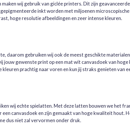
 maken wij gebruik van giclée printers. Dit zijn geavanceerd
e gepigmenteerde inkt worden met miljoenen microscopische 
st, hoge resolutie afbeeldingen en zeer intense kleuren.
este, daarom gebruiken wij ook de meest geschikte materialen
wij jouw gewenste print op een mat wit canvasdoek van hoge 
kleuren prachtig naar voren en kun jij straks genieten van ee
ruiken wij echte spielatten. Met deze latten bouwen we het fr
oor een canvasdoek en zijn gemaakt van hoge kwaliteit hout. 
me dus niet zal vervormen onder druk.