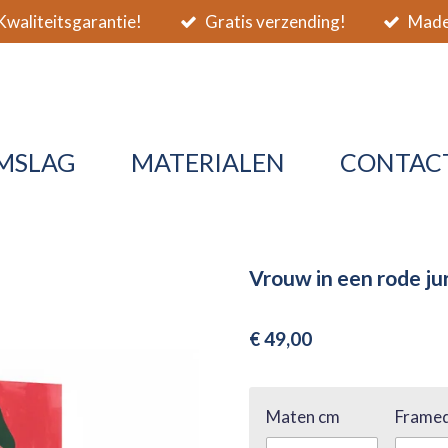
waliteitsgarantie!
Gratis verzending!
Made 
MSLAG
MATERIALEN
CONTAC
Vrouw in een rode j
€ 49,00
Maten cm
Framed