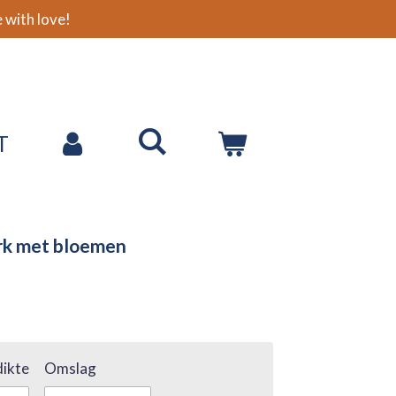
with love!
T
urk met bloemen
ikte
Omslag