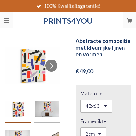
100% Kwaliteitsgarantie!
Ga
direct
PRINTS4YOU
naar
de
hoofdinhoud
Abstracte compositie
met kleurrijke lijnen
en vormen
€ 49,00
Maten cm
Framedikte