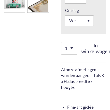
Omslag
In
winkelwage
Al onze afmetingen
worden aangeduid als B
x H, dus breedte x
hoogte.
Fine-art giclée