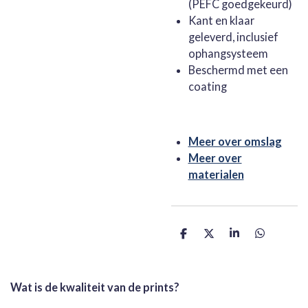
(PEFC goedgekeurd)
Kant en klaar
geleverd, inclusief
ophangsysteem
Beschermd met een
coating
Meer over omslag
Meer over
materialen
D
D
S
D
e
e
h
e
l
e
a
l
e
l
r
e
n
e
n
Wat is de kwaliteit van de prints?