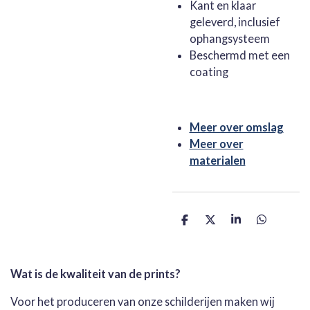
Kant en klaar
geleverd, inclusief
ophangsysteem
Beschermd met een
coating
Meer over omslag
Meer over
materialen
D
D
S
D
e
e
h
e
l
e
a
l
e
l
r
e
n
e
n
Wat is de kwaliteit van de prints?
Voor het produceren van onze schilderijen maken wij