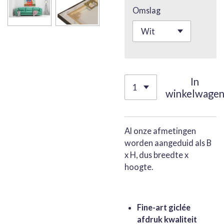
Omslag
In
winkelwage
Al onze afmetingen
worden aangeduid als B
x H, dus breedte x
hoogte.
Fine-art giclée
afdruk kwaliteit