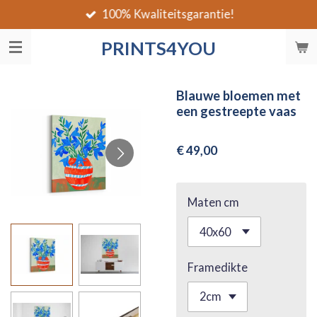
100% Kwaliteitsgarantie!
Ga
direct
PRINTS4YOU
naar
de
hoofdinhoud
Blauwe bloemen met
een gestreepte vaas
€ 49,00
Maten cm
Framedikte