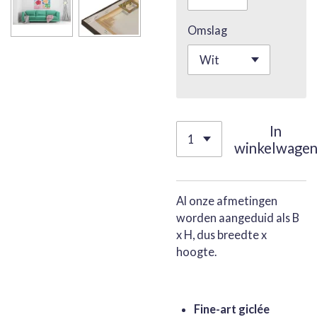
Omslag
In
winkelwage
Al onze afmetingen
worden aangeduid als B
x H, dus breedte x
hoogte.
Fine-art giclée