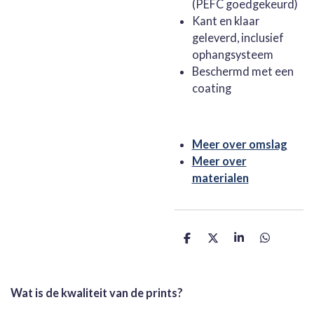
(PEFC goedgekeurd)
Kant en klaar
geleverd, inclusief
ophangsysteem
Beschermd met een
coating
Meer over omslag
Meer over
materialen
D
D
S
D
e
e
h
e
l
e
a
l
e
l
r
e
n
e
n
Wat is de kwaliteit van de prints?