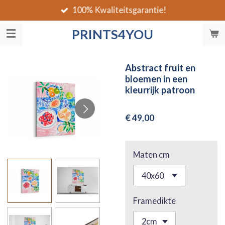
100% Kwaliteitsgarantie!
Ga
direct
PRINTS4YOU
naar
de
hoofdinhoud
Abstract fruit en
bloemen in een
kleurrijk patroon
€ 49,00
Maten cm
Framedikte