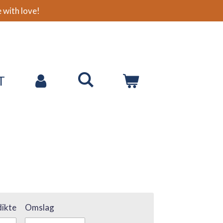
with love!
T
ikte
Omslag