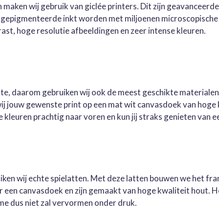
 maken wij gebruik van giclée printers. Dit zijn geavanceerd
e gepigmenteerde inkt worden met miljoenen microscopische 
st, hoge resolutie afbeeldingen en zeer intense kleuren.
este, daarom gebruiken wij ook de meest geschikte materialen
wij jouw gewenste print op een mat wit canvasdoek van hoge 
kleuren prachtig naar voren en kun jij straks genieten van ee
ruiken wij echte spielatten. Met deze latten bouwen we het fr
oor een canvasdoek en zijn gemaakt van hoge kwaliteit hout. 
me dus niet zal vervormen onder druk.