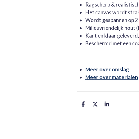
Ragscherp & realistisc
Het canvas wordt stra
Wordt gespannen op 2 
Milieuvriendelijk hout
Kant en klaar geleverd
Beschermd met een co
Meer over omslag
Meer over materialen
D
D
S
e
e
h
l
e
a
e
l
r
n
e