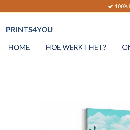
100% K
Ga
direct
naar
PRINTS4YOU
de
hoofdinhoud
HOME
HOE WERKT HET?
O