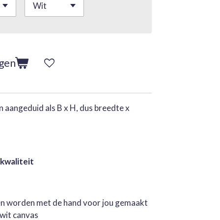
agen
 aangeduid als B x H, dus breedte x
 kwaliteit
jen worden met de hand voor jou gemaakt
rwit canvas