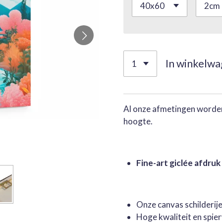
In winkelw
Al onze afmetingen worden
hoogte.
Fine-art giclée afdruk
Onze canvas schilderi
Hoge kwaliteit en spie