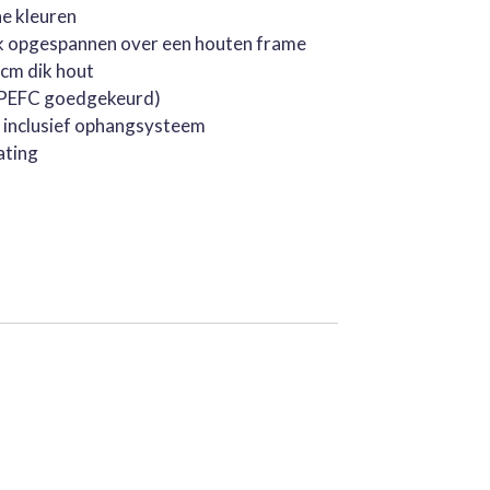
he kleuren
k opgespannen over een houten frame
cm dik hout
 (PEFC goedgekeurd)
, inclusief ophangsysteem
ating