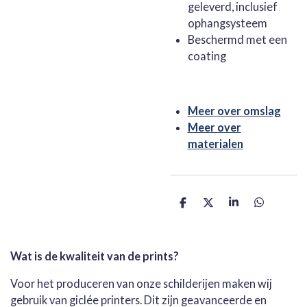
geleverd, inclusief
ophangsysteem
Beschermd met een
coating
Meer over omslag
Meer over
materialen
D
D
S
D
e
e
h
e
l
e
a
l
e
l
r
e
n
e
n
Wat is de kwaliteit van de prints?
Voor het produceren van onze schilderijen maken wij
gebruik van giclée printers. Dit zijn geavanceerde en