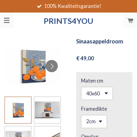
100% Kwaliteitsgarantie!
Ga
direct
PRINTS4YOU
naar
de
hoofdinhoud
Sinaasappeldroom
€ 49,00
Maten cm
Framedikte
Omslag