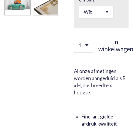
In
winkelwage
Al onze afmetingen
worden aangeduid als B
x H, dus breedte x
hoogte.
Fine-art giclée
afdruk kwaliteit