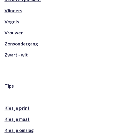
Vlinders
Vogels
Vrouwen
Zonsondergang
Zwart - wit
Tips
Kies je print
Kies je maat
Kies je omslag