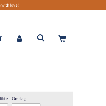
with love!
T
ikte
Omslag