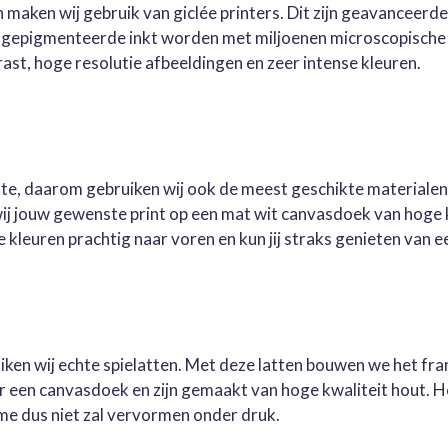
 maken wij gebruik van giclée printers. Dit zijn geavanceerd
e gepigmenteerde inkt worden met miljoenen microscopische 
st, hoge resolutie afbeeldingen en zeer intense kleuren.
este, daarom gebruiken wij ook de meest geschikte materialen
wij jouw gewenste print op een mat wit canvasdoek van hoge 
kleuren prachtig naar voren en kun jij straks genieten van ee
ruiken wij echte spielatten. Met deze latten bouwen we het fr
oor een canvasdoek en zijn gemaakt van hoge kwaliteit hout. 
me dus niet zal vervormen onder druk.