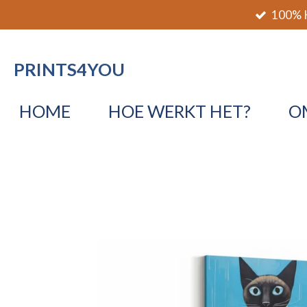
100% K
Ga
direct
naar
PRINTS4YOU
de
hoofdinhoud
HOME
HOE WERKT HET?
O