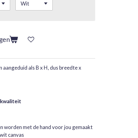
agen
 aangeduid als B x H, dus breedte x
 kwaliteit
jen worden met de hand voor jou gemaakt
rwit canvas