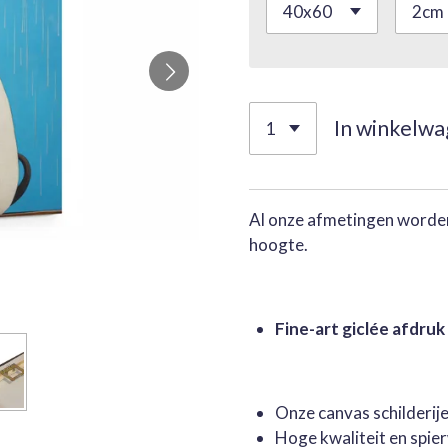
In winkelw
Al onze afmetingen worden
hoogte.
Fine-art giclée afdruk
Onze canvas schilderi
Hoge kwaliteit en spie