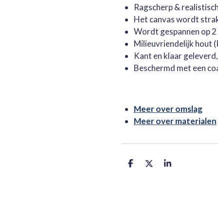
Ragscherp & realistisc
Het canvas wordt stra
Wordt gespannen op 2 
Milieuvriendelijk hout
Kant en klaar geleverd
Beschermd met een co
Meer over omslag
Meer over materialen
D
D
S
e
e
h
l
e
a
e
l
r
n
e