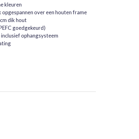
he kleuren
k opgespannen over een houten frame
cm dik hout
 (PEFC goedgekeurd)
, inclusief ophangsysteem
ating