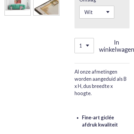
In
winkelwage
Al onze afmetingen
worden aangeduid als B
x H, dus breedte x
hoogte.
Fine-art giclée
afdruk kwaliteit