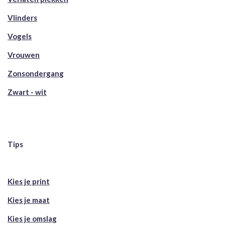
Vlinders
Vogels
Vrouwen
Zonsondergang
Zwart - wit
Tips
Kies je print
Kies je maat
Kies je omslag