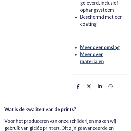
geleverd, inclusief
ophangsysteem
Beschermd met een
coating
Meer over omslag
Meer over
materialen
D
D
S
D
e
e
h
e
l
e
a
l
e
l
r
e
n
e
n
Wat is de kwaliteit van de prints?
Voor het produceren van onze schilderijen maken wij
gebruik van giclée printers. Dit zijn geavanceerde en