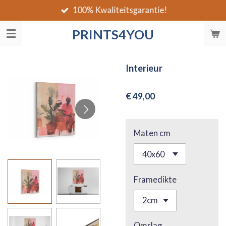
100% Kwaliteitsgarantie!
Ga
direct
PRINTS4YOU
naar
de
hoofdinhoud
Interieur
€ 49,00
Maten cm
Framedikte
Omslag