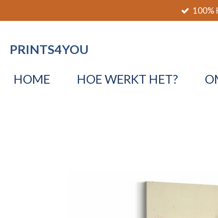
100% K
Ga
direct
naar
PRINTS4YOU
de
hoofdinhoud
HOME
HOE WERKT HET?
O