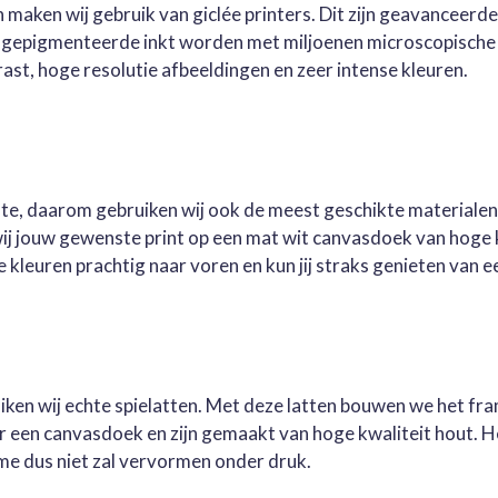
 maken wij gebruik van giclée printers. Dit zijn geavanceerd
e gepigmenteerde inkt worden met miljoenen microscopische 
st, hoge resolutie afbeeldingen en zeer intense kleuren.
este, daarom gebruiken wij ook de meest geschikte materialen
wij jouw gewenste print op een mat wit canvasdoek van hoge 
kleuren prachtig naar voren en kun jij straks genieten van ee
ruiken wij echte spielatten. Met deze latten bouwen we het fr
oor een canvasdoek en zijn gemaakt van hoge kwaliteit hout. 
me dus niet zal vervormen onder druk.