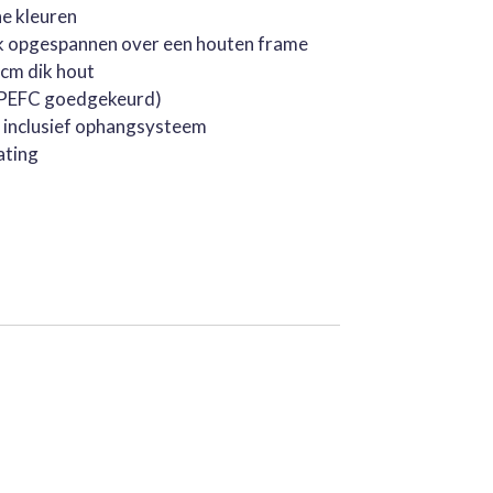
he kleuren
k opgespannen over een houten frame
cm dik hout
 (PEFC goedgekeurd)
, inclusief ophangsysteem
ating