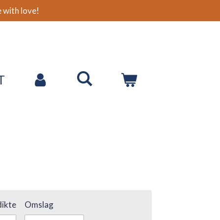
with love!
T
ikte
Omslag