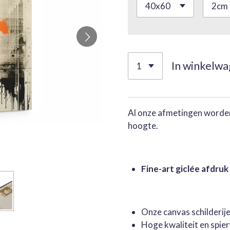
In winkelw
Al onze afmetingen worden
hoogte.
Fine-art giclée afdruk
Onze canvas schilderi
Hoge kwaliteit en spie