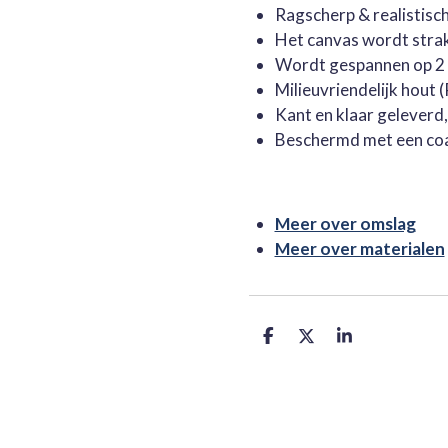
Ragscherp & realistisc
Het canvas wordt stra
Wordt gespannen op 2 
Milieuvriendelijk hout
Kant en klaar geleverd
Beschermd met een co
Meer over omslag
Meer over materialen
D
D
S
e
e
h
l
e
a
e
l
r
n
e