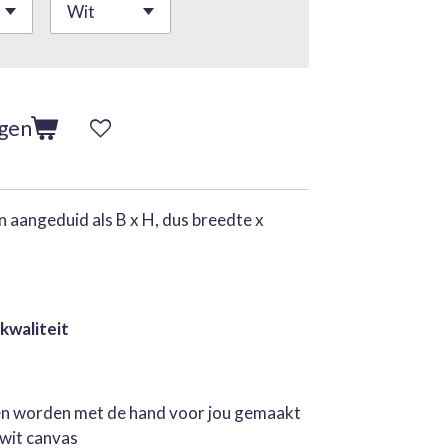
agen
 aangeduid als B x H, dus breedte x
 kwaliteit
jen worden met de hand voor jou gemaakt
rwit canvas