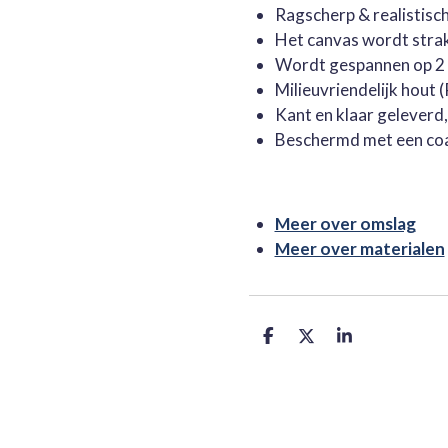
Ragscherp & realistisc
Het canvas wordt stra
Wordt gespannen op 2 
Milieuvriendelijk hout
Kant en klaar geleverd
Beschermd met een co
Meer over omslag
Meer over materialen
D
D
S
e
e
h
l
e
a
e
l
r
n
e