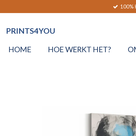
100% K
Ga
direct
naar
PRINTS4YOU
de
hoofdinhoud
HOME
HOE WERKT HET?
O