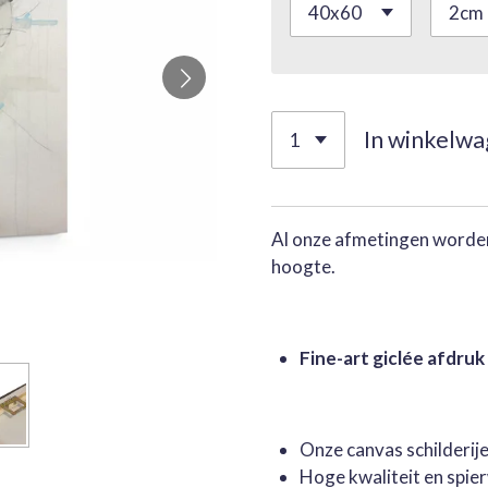
In winkelw
Al onze afmetingen worden
hoogte.
Fine-art giclée afdruk
Onze canvas schilderi
Hoge kwaliteit en spie