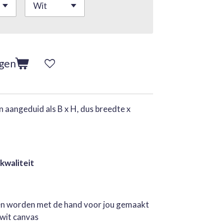
agen
 aangeduid als B x H, dus breedte x
 kwaliteit
jen worden met de hand voor jou gemaakt
rwit canvas