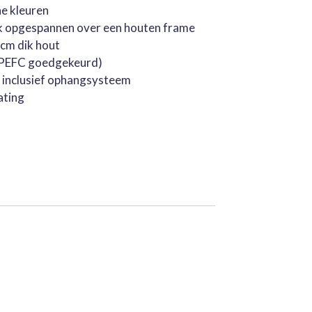
he kleuren
k opgespannen over een houten frame
cm dik hout
 (PEFC goedgekeurd)
, inclusief ophangsysteem
ating