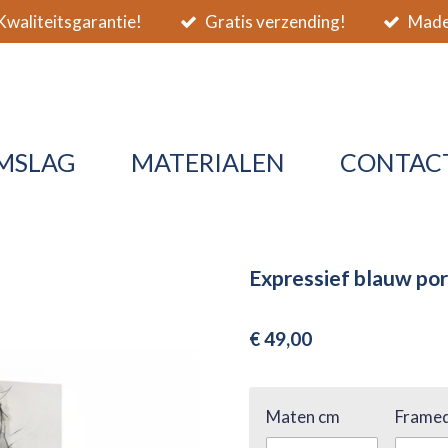
waliteitsgarantie!
Gratis verzending!
Made 
MSLAG
MATERIALEN
CONTAC
Expressief blauw por
€ 49,00
Maten cm
Framed