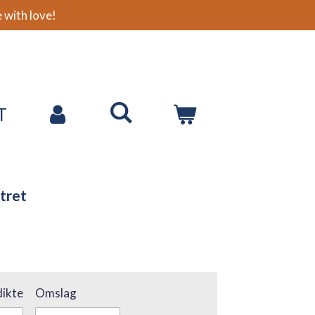
with love!
T
tret
ikte
Omslag