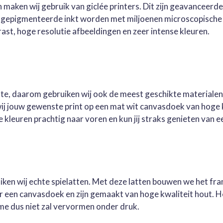
 maken wij gebruik van giclée printers. Dit zijn geavanceerd
e gepigmenteerde inkt worden met miljoenen microscopische 
st, hoge resolutie afbeeldingen en zeer intense kleuren.
este, daarom gebruiken wij ook de meest geschikte materialen
wij jouw gewenste print op een mat wit canvasdoek van hoge 
kleuren prachtig naar voren en kun jij straks genieten van ee
ruiken wij echte spielatten. Met deze latten bouwen we het fr
oor een canvasdoek en zijn gemaakt van hoge kwaliteit hout. 
me dus niet zal vervormen onder druk.