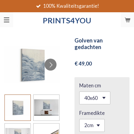
100% Kwaliteitsgarantie!
Ga
direct
PRINTS4YOU
naar
de
hoofdinhoud
Golven van
gedachten
€ 49,00
Maten cm
Framedikte