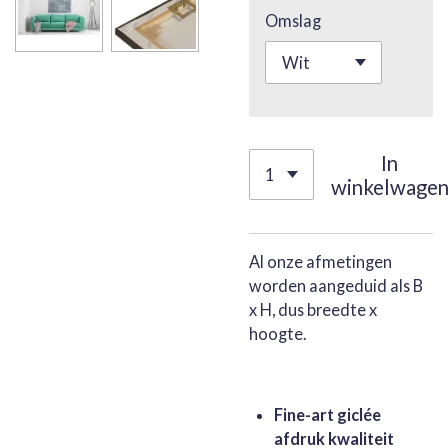
Omslag
In
winkelwage
Al onze afmetingen
worden aangeduid als B
x H, dus breedte x
hoogte.
Fine-art giclée
afdruk kwaliteit