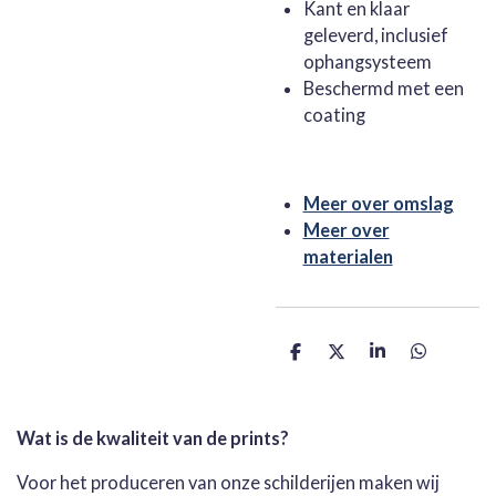
Kant en klaar
geleverd, inclusief
ophangsysteem
Beschermd met een
coating
Meer over omslag
Meer over
materialen
D
D
S
D
e
e
h
e
l
e
a
l
e
l
r
e
n
e
n
Wat is de kwaliteit van de prints?
Voor het produceren van onze schilderijen maken wij