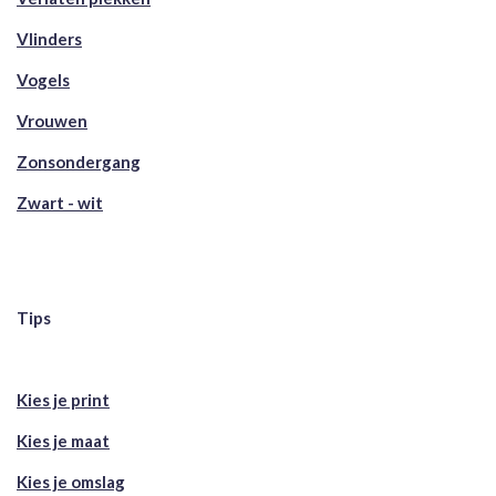
Vlinders
Vogels
Vrouwen
Zonsondergang
Zwart - wit
Tips
Kies je print
Kies je maat
Kies je omslag