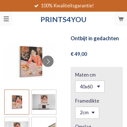
100% Kwaliteitsgarantie!
Ga
direct
PRINTS4YOU
naar
de
hoofdinhoud
Ontbijt in gedachten
€ 49,00
Maten cm
Framedikte
Omslag