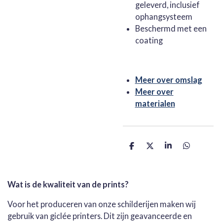
geleverd, inclusief
ophangsysteem
Beschermd met een
coating
Meer over omslag
Meer over
materialen
D
D
S
D
e
e
h
e
l
e
a
l
e
l
r
e
n
e
n
Wat is de kwaliteit van de prints?
Voor het produceren van onze schilderijen maken wij
gebruik van giclée printers. Dit zijn geavanceerde en