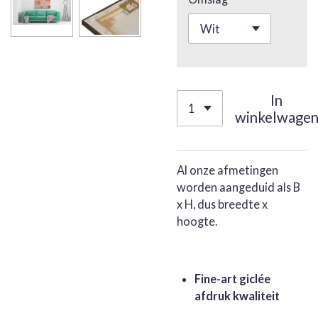
In
winkelwage
Al onze afmetingen
worden aangeduid als B
x H, dus breedte x
hoogte.
Fine-art giclée
afdruk kwaliteit