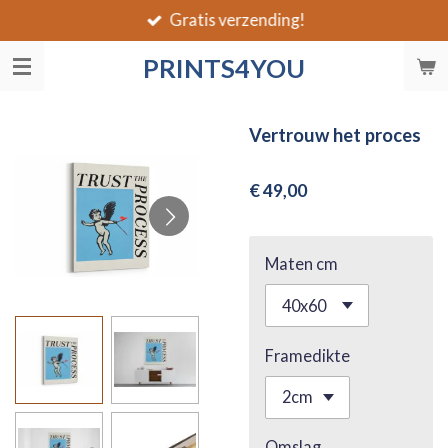
Gratis verzending!
Ga
direct
PRINTS4YOU
naar
de
hoofdinhoud
Vertrouw het proces
€ 49,00
Maten cm
Framedikte
Omslag