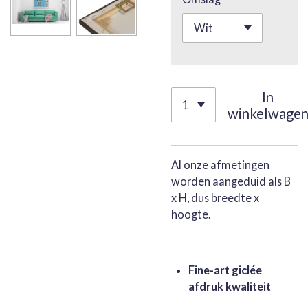
In
winkelwage
Al onze afmetingen
worden aangeduid als B
x H, dus breedte x
hoogte.
Fine-art giclée
afdruk kwaliteit