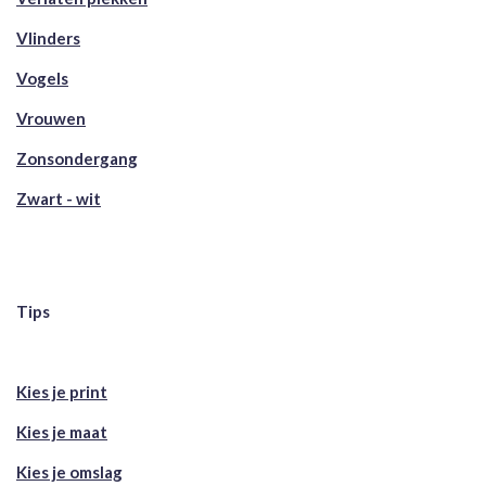
Vlinders
Vogels
Vrouwen
Zonsondergang
Zwart - wit
Tips
Kies je print
Kies je maat
Kies je omslag