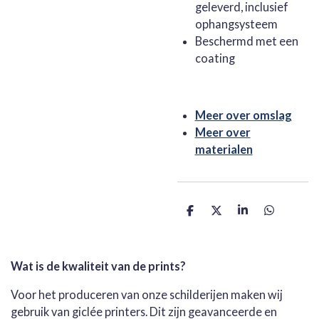
geleverd, inclusief
ophangsysteem
Beschermd met een
coating
Meer over omslag
Meer over
materialen
D
D
S
D
e
e
h
e
l
e
a
l
e
l
r
e
n
e
n
Wat is de kwaliteit van de prints?
Voor het produceren van onze schilderijen maken wij
gebruik van giclée printers. Dit zijn geavanceerde en