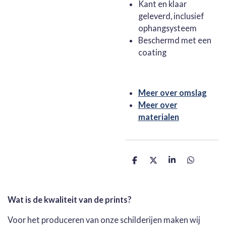
Kant en klaar
geleverd, inclusief
ophangsysteem
Beschermd met een
coating
Meer over omslag
Meer over
materialen
D
D
S
D
e
e
h
e
l
e
a
l
e
l
r
e
n
e
n
Wat is de kwaliteit van de prints?
Voor het produceren van onze schilderijen maken wij