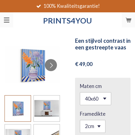
100% Kwaliteitsgarantie!
Ga
direct
PRINTS4YOU
naar
de
hoofdinhoud
Een stijlvol contrast in
een gestreepte vaas
€ 49,00
Maten cm
Framedikte