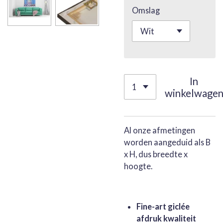
Omslag
In
winkelwage
Al onze afmetingen
worden aangeduid als B
x H, dus breedte x
hoogte.
Fine-art giclée
afdruk kwaliteit